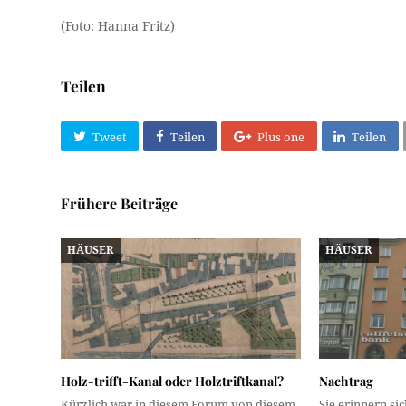
(Foto: Hanna Fritz)
Teilen
Tweet
Teilen
Plus one
Teilen
Frühere Beiträge
HÄUSER
HÄUSER
Holz-trifft-Kanal oder Holztriftkanal?
Nachtrag
Kürzlich war in diesem Forum von diesem
Sie erinnern sic