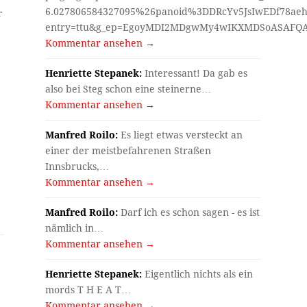
6.027806584327095%26panoid%3DDRcYv5JsIwEDf78aeh
r
entry=ttu&g_ep=EgoyMDI2MDgwMy4wIKXMDSoASAF
Kommentar ansehen →
Henriette Stepanek:
Interessant! Da gab es
also bei Steg schon eine steinerne…
Kommentar ansehen →
Manfred Roilo:
Es liegt etwas versteckt an
einer der meistbefahrenen Straßen
Innsbrucks,…
Kommentar ansehen →
Manfred Roilo:
Darf ich es schon sagen - es ist
nämlich in…
Kommentar ansehen →
Henriette Stepanek:
Eigentlich nichts als ein
mords T H E A T…
Kommentar ansehen →