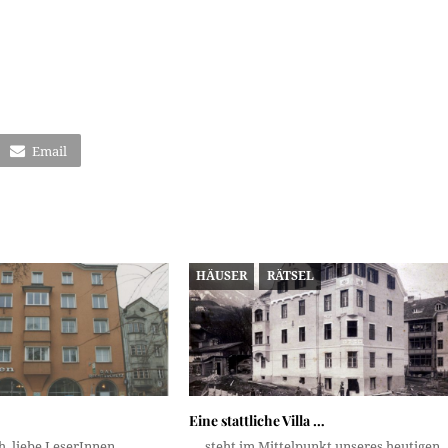
Email
HÄUSER
RÄTSEL
Eine stattliche Villa …
h, liebe LeserInnen,
… steht im Mittelpunkt unseres heutigen