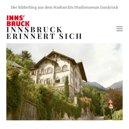
Der Bilderblog aus dem Stadtarchiv/Stadtmuseum Innsbruck
INNSBRUCK
O
ERINNERT SICH
M
M