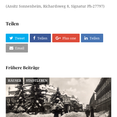
(Ansitz Sonnenheim, Richardsweg 8, Signatur Ph-27797)
Teilen
Tweet
Teilen
Plus one
Teilen
Email
Frühere Beiträge
HÄUSER
STADTLEBEN