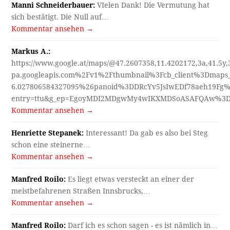
Manni Schneiderbauer:
VIelen Dank! Die Vermutung hat
sich bestätigt. Die Null auf…
Kommentar ansehen →
Markus A.:
https://www.google.at/maps/@47.2607358,11.4202172,3a,41.5y
pa.googleapis.com%2Fv1%2Fthumbnail%3Fcb_client%3Dmap
6.027806584327095%26panoid%3DDRcYv5JsIwEDf78aeh19Fg%
entry=ttu&g_ep=EgoyMDI2MDgwMy4wIKXMDSoASAFQAw%3
Kommentar ansehen →
Henriette Stepanek:
Interessant! Da gab es also bei Steg
schon eine steinerne…
Kommentar ansehen →
Manfred Roilo:
Es liegt etwas versteckt an einer der
meistbefahrenen Straßen Innsbrucks,…
Kommentar ansehen →
Manfred Roilo:
Darf ich es schon sagen - es ist nämlich in…