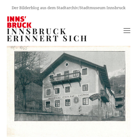
Der Bilderblog aus dem Stadtarchiv/Stadtmuseum Innsbruck
INNSBRUCK
O
ERINNERT SICH
M
M