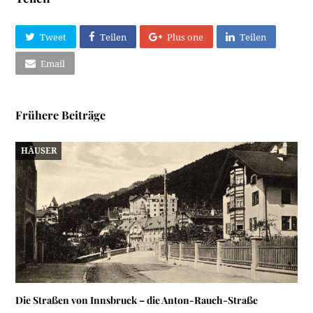
Tweet
Teilen
Plus one
Teilen
Email
Frühere Beiträge
HÄUSER
Die Straßen von Innsbruck – die Anton-Rauch-Straße