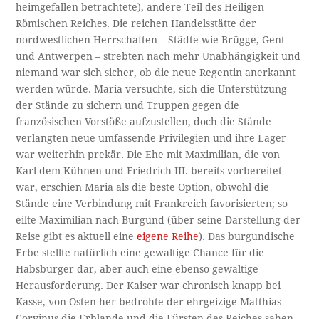
heimgefallen betrachtete), andere Teil des Heiligen
Römischen Reiches. Die reichen Handelsstätte der
nordwestlichen Herrschaften – Städte wie Brügge, Gent
und Antwerpen – strebten nach mehr Unabhängigkeit und
niemand war sich sicher, ob die neue Regentin anerkannt
werden würde. Maria versuchte, sich die Unterstützung
der Stände zu sichern und Truppen gegen die
französischen Vorstöße aufzustellen, doch die Stände
verlangten neue umfassende Privilegien und ihre Lager
war weiterhin prekär. Die Ehe mit Maximilian, die von
Karl dem Kühnen und Friedrich III. bereits vorbereitet
war, erschien Maria als die beste Option, obwohl die
Stände eine Verbindung mit Frankreich favorisierten; so
eilte Maximilian nach Burgund (über seine Darstellung der
Reise gibt es aktuell eine
eigene Reihe
). Das burgundische
Erbe stellte natürlich eine gewaltige Chance für die
Habsburger dar, aber auch eine ebenso gewaltige
Herausforderung. Der Kaiser war chronisch knapp bei
Kasse, von Osten her bedrohte der ehrgeizige Matthias
Corvinus die Erblande und die Fürsten des Reiches sahen