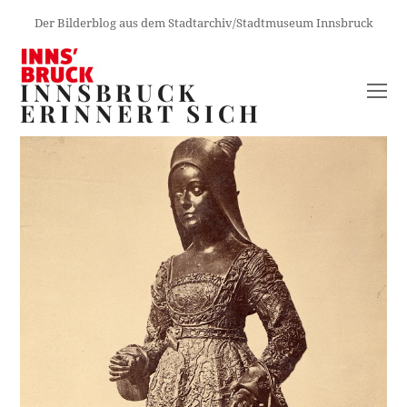
Der Bilderblog aus dem Stadtarchiv/Stadtmuseum Innsbruck
INNSBRUCK
O
ERINNERT SICH
M
M