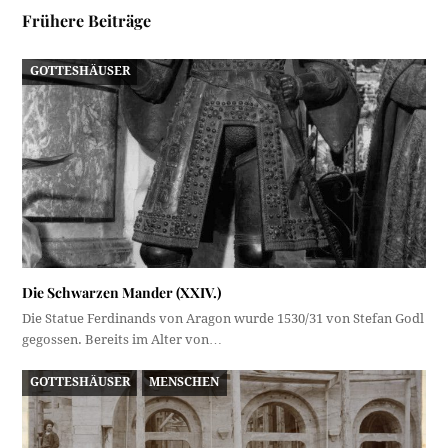
Frühere Beiträge
GOTTESHÄUSER
Die Schwarzen Mander (XXIV.)
Die Statue Ferdinands von Aragon wurde 1530/31 von Stefan Godl
gegossen. Bereits im Alter von…
GOTTESHÄUSER
MENSCHEN