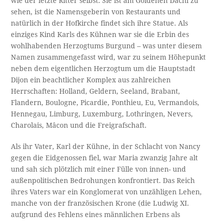
wie der letzte Ritter selbst. Sie ist am Goldenen Dachl zu
sehen, ist die Namensgeberin von Restaurants und
natürlich in der Hofkirche findet sich ihre Statue. Als
einziges Kind Karls des Kühnen war sie die Erbin des
wohlhabenden Herzogtums Burgund – was unter diesem
Namen zusammengefasst wird, war zu seinem Höhepunkt
neben dem eigentlichen Herzogtum um die Hauptstadt
Dijon ein beachtlicher Komplex aus zahlreichen
Herrschaften: Holland, Geldern, Seeland, Brabant,
Flandern, Boulogne, Picardie, Ponthieu, Eu, Vermandois,
Hennegau, Limburg, Luxemburg, Lothringen, Nevers,
Charolais, Mâcon und die Freigrafschaft.
Als ihr Vater, Karl der Kühne, in der Schlacht von Nancy
gegen die Eidgenossen fiel, war Maria zwanzig Jahre alt
und sah sich plötzlich mit einer Fülle von innen- und
außenpolitischen Bedrohungen konfrontiert. Das Reich
ihres Vaters war ein Konglomerat von unzähligen Lehen,
manche von der französischen Krone (die Ludwig XI.
aufgrund des Fehlens eines männlichen Erbens als