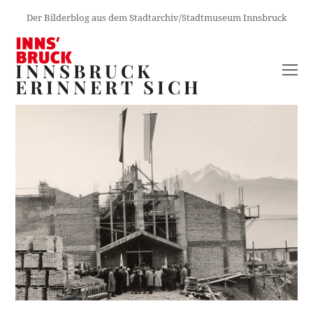
Der Bilderblog aus dem Stadtarchiv/Stadtmuseum Innsbruck
INNSBRUCK
O
ERINNERT SICH
M
M