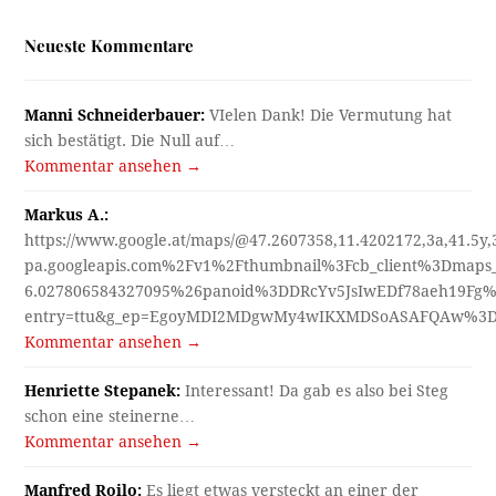
Neueste Kommentare
Manni Schneiderbauer:
VIelen Dank! Die Vermutung hat
sich bestätigt. Die Null auf…
Kommentar ansehen →
Markus A.:
https://www.google.at/maps/@47.2607358,11.4202172,3a,41.5y
pa.googleapis.com%2Fv1%2Fthumbnail%3Fcb_client%3Dmap
6.027806584327095%26panoid%3DDRcYv5JsIwEDf78aeh19Fg%
entry=ttu&g_ep=EgoyMDI2MDgwMy4wIKXMDSoASAFQAw%3
Kommentar ansehen →
Henriette Stepanek:
Interessant! Da gab es also bei Steg
schon eine steinerne…
Kommentar ansehen →
Manfred Roilo:
Es liegt etwas versteckt an einer der