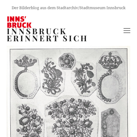
Der Bilderblog aus dem Stadtarchiv/Stadtmuseum Innsbruck
INNSBRUCK
O
ERINNERT SICH
M
M