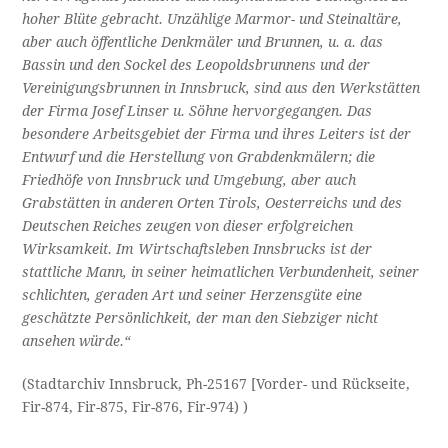
hoher Blüte gebracht. Unzählige Marmor- und Steinaltäre,
aber auch öffent­liche Denkmäler und Brunnen, u. a. das
Bassin und den Sockel des Leopoldsbrunnens und der
Vereinigungsbrunnen in Innsbruck, sind aus den Werkstätten
der Firma Josef Linser u. Söhne hervorgegangen. Das
besondere Arbeitsgebiet der Firma und ihres Leiters ist der
Entwurf und die Herstellung von Grabdenk­mälern; die
Friedhöfe von Innsbruck und Umgebung, aber auch
Grabstätten in anderen Orten Tirols, Oester­reichs und des
Deutschen Reiches zeugen von dieser erfolgreichen
Wirksamkeit. Im Wirtschaftsleben Inns­brucks ist der
stattliche Mann, in seiner heimatlichen Verbundenheit, seiner
schlichten, geraden Art und sei­ner Herzensgüte eine
geschätzte Persönlichkeit, der man den Siebziger nicht
ansehen würde.“
(Stadtarchiv Innsbruck, Ph-25167 [Vorder- und Rückseite,
Fir-874, Fir-875, Fir-876, Fir-974) )