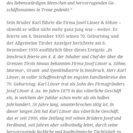
des liebenswürdigen Menschen und hervorragenden Ge­
schäftsmannes in Treue gedenkt.“
Sein Bruder Karl führte die Firma Josef Linser & Söhne –
obwohl er selbst nicht mehr ganz jung war – weiter. Er
feierte am 4. Dezember 1935 seinen 70. Geburtstag und
der Allgemeine Tiroler Anzeiger berichtete am 6.
Dezember 1935 ausführlich über dieses Ereignis: „
In
Innsbruck feierte am 4. d. der Inhaber und Chef der über die
Grenzen Tirols hinaus bekannten Firma Josef Linser u. Söhne,
Marmor-, Granit- und Syenitindustrie in Innsbruck, Herr Karl
Linser, in voller Schaffens­kraft im engsten Familienkreise den
70. Geburtstag. Karl Linser trat als Sohn des Firmagründers
Josef Linser d. Ae. im Jahre 1879 in das väterliche Geschäft
ein, in welchem der Jubilar schon mehr als ein halbes
Jahrhundert, 56 Jahre lang, ununterbrochen tätig ist. In
dieser langen Zeit hat Karl Linser das väterliche Geschäft,
das er seit 1900, eine Zeitlang mit seinen Brüdern Josef und
Ferdinand, seit Jahren aber selb­ständig leitet, durch seine
hervorragende fachliche und kaufmännische Tüchtigkeit zu