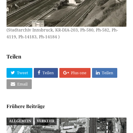
(Stadtarchiv Innsbruck, KR-DIA-203, Ph-580, Ph-582, Ph-
4119, Ph-14183, Ph-14184 )
Teilen
Tweet
Teilen
Plus one
Teilen
Email
Frühere Beiträge
ALLGEMEIN
VERKEHR