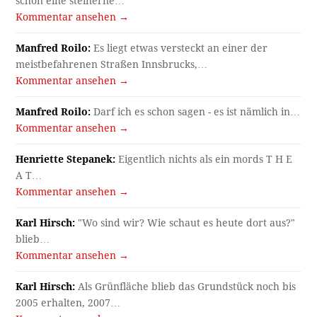
Karl Hirsch:
Als Grünfläche blieb das Grundstück noch bis
2005 erhalten, 2007…
Kommentar ansehen →
karl hirsch:
Jetzt heißt es Bleichenweg. Und sieht so aus,
der Standort…
Kommentar ansehen →
Archiv
Archiv
Kategorien
Allgemein
Arbeit und Alltag
Bilderalbum