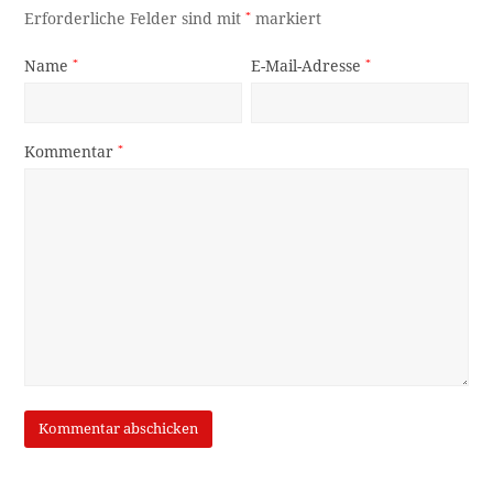
Suche
OK
Neueste Beiträge
Leopold Stastny: Schülerliga und Lebensabend (1975-
1996)
Erinnerung an die Brennerbahn – Steg und die Spitzen
des Schlern
Der unbekannte Erdrutsch (1)
Notabilitäten zu Gast in Igls – Teil IV