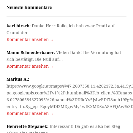
Henriette Stepanek:
Interessant! Da gab es also bei Steg
schon eine steinerne…
Kommentar ansehen →
Manfred Roilo:
Es liegt etwas versteckt an einer der
meistbefahrenen Straßen Innsbrucks,…
Kommentar ansehen →
Manfred Roilo:
Darf ich es schon sagen - es ist nämlich in…
Kommentar ansehen →
Henriette Stepanek:
Eigentlich nichts als ein mords T H E
A T…
Kommentar ansehen →
Karl Hirsch:
"Wo sind wir? Wie schaut es heute dort aus?"
blieb…
Kommentar ansehen →