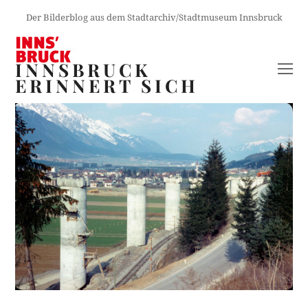
Der Bilderblog aus dem Stadtarchiv/Stadtmuseum Innsbruck
INNSBRUCK
O
ERINNERT SICH
M
M