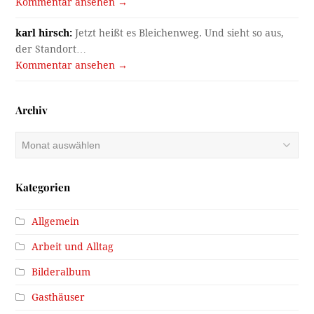
Gasthäuser
Gotteshäuser
Häuser
Kanal
Kriegsende 1945
Literatur
Menschen
Rätsel
Rätsel gelöst
Sport und Freizeit
Stadtleben
Veranstaltungen