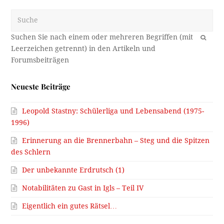
Eigentlich ein gutes Rätsel…
Neueste Kommentare
karl hirsch:
Danke Herr Roilo, ich hab zwar Pradl auf
Grund der…
Kommentar ansehen →
Manni Schneiderbauer:
VIelen Dank! Die Vermutung hat
sich bestätigt. Die Null auf…
Kommentar ansehen →
Markus A.:
https://www.google.at/maps/@47.2607358,11.4202172,3a,41.5y
pa.googleapis.com%2Fv1%2Fthumbnail%3Fcb_client%3Dmap
6.027806584327095%26panoid%3DDRcYv5JsIwEDf78aeh19Fg%
entry=ttu&g_ep=EgoyMDI2MDgwMy4wIKXMDSoASAFQAw%3
Kommentar ansehen →