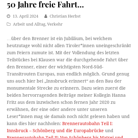
50 Jahre freie Fahrt…
13. April 2024
Christian Herbst
Arbeit und Alltag
,
Verkehr
…über den Brenner ist ein Jubiläum, bei welchem
heutzutage wohl nicht allen Tiroler*innen uneingeschränkt
zum Feiern zumute ist. Mit der Vollendung des letzten
Teilstückes bei Klausen war die durchgehende Fahrt über
den Brenner, einer der wichtigsten Nord-Süd-
Transitrouten Europas, nun endlich möglich. Grund genug
uns auch hier bei „Innsbruck erinnert“ an den Bau der
monumentale Strecke zu erinnern. Dazu seien zuerst die
beiden hervorragenden Beiträge meiner Kollegin Hanna
Fritz aus dem inzwischen schon fernen Jahr 2020 zu
erwähnen, der eine oder andere unter unseren
Leser*innen mag sie damals noch nicht gelesen haben und
kann dies hier nachholen:
Brennerautobahn Teil I:
Innsbruck – Schönberg und die Europabrücke
und
Brennerautobahn Teil II: Von Schönberg bis Matrei und