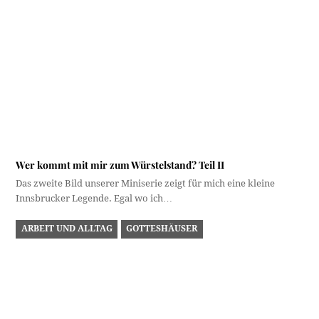
Wer kommt mit mir zum Würstelstand? Teil II
Das zweite Bild unserer Miniserie zeigt für mich eine kleine
Innsbrucker Legende. Egal wo ich…
ARBEIT UND ALLTAG
GOTTESHÄUSER
… auf der Hofkirche!
Das gestern wieder einmal bravourös gelöste Rätsel braucht
eigentlich keine Auflösung mehr - aber ein…