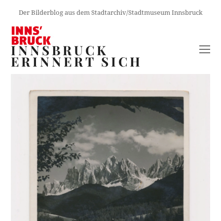
Der Bilderblog aus dem Stadtarchiv/Stadtmuseum Innsbruck
INNSBRUCK
O
ERINNERT SICH
M
M