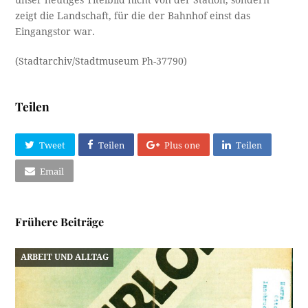
unser heutiges Titelbild nicht von der Station, sondern
zeigt die Landschaft, für die der Bahnhof einst das
Eingangstor war.
(Stadtarchiv/Stadtmuseum Ph-37790)
Teilen
Tweet
Teilen
Plus one
Teilen
Email
Frühere Beiträge
ARBEIT UND ALLTAG