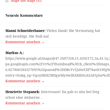
Auge um Auge (V.)
Neueste Kommentare
Manni Schneiderbauer:
VIelen Dank! Die Vermutung hat
sich bestätigt. Die Null auf…
Kommentar ansehen →
Markus A.:
https://www.google.at/maps/@47.2607358,11.4202172,3a,41.5y
pa.googleapis.com%2Fv1%2Fthumbnail%3Fcb_client%3Dmap
6.027806584327095%26panoid%3DDRcYv5JsIwEDf78aeh19Fg%
entry=ttu&g_ep=EgoyMDI2MDgwMy4wIKXMDSoASAFQAw%3
Kommentar ansehen →
Henriette Stepanek:
Interessant! Da gab es also bei Steg
schon eine steinerne…
Kommentar ansehen →