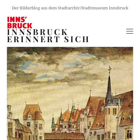
Der Bilderblog aus dem Stadtarchiv/Stadtmuseum Innsbruck
INNSBRUCK
O
ERINNERT SICH
M
M