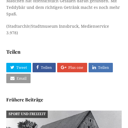
Mädchen hat offensichtlich Gefallen daran gefunden. Mit
Teddybär und dem richtigen Getränk macht es noch mehr
Spaß.
(Stadtarchiv/Stadtmuseum Innsbruck, Medienservice
3.978)
Teilen
Tweet
Teilen
Plus one
Teilen
Email
Frühere Beiträge
SPORT UND FREIZEIT