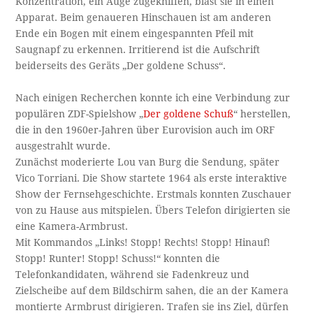
Konzentration, ein Auge zugekniffen, bläst sie in einen
Apparat. Beim genaueren Hinschauen ist am anderen
Ende ein Bogen mit einem eingespannten Pfeil mit
Saugnapf zu erkennen. Irritierend ist die Aufschrift
beiderseits des Geräts „Der goldene Schuss“.
Nach einigen Recherchen konnte ich eine Verbindung zur
populären ZDF-Spielshow „
Der goldene Schuß
“ herstellen,
die in den 1960er-Jahren über Eurovision auch im ORF
ausgestrahlt wurde.
Zunächst moderierte Lou van Burg die Sendung, später
Vico Torriani. Die Show startete 1964 als erste interaktive
Show der Fernsehgeschichte. Erstmals konnten Zuschauer
von zu Hause aus mitspielen. Übers Telefon dirigierten sie
eine Kamera-Armbrust.
Mit Kommandos „Links! Stopp! Rechts! Stopp! Hinauf!
Stopp! Runter! Stopp! Schuss!“ konnten die
Telefonkandidaten, während sie Fadenkreuz und
Zielscheibe auf dem Bildschirm sahen, die an der Kamera
montierte Armbrust dirigieren. Trafen sie ins Ziel, dürfen