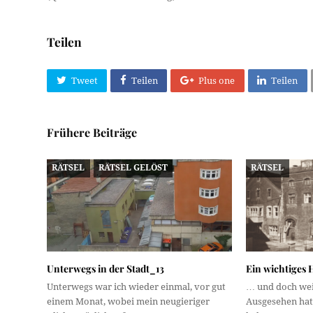
Teilen
Tweet
Teilen
Plus one
Teilen
Frühere Beiträge
RÄTSEL
RÄTSEL GELÖST
RÄTSEL
Unterwegs in der Stadt_13
Ein wichtiges
Unterwegs war ich wieder einmal, vor gut
… und doch wei
einem Monat, wobei mein neugieriger
Ausgesehen hat 