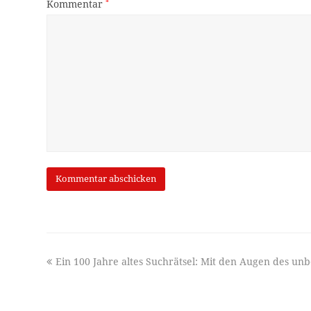
Kommentar
*
previous
Ein 100 Jahre altes Suchrätsel: Mit den Augen des un
post: