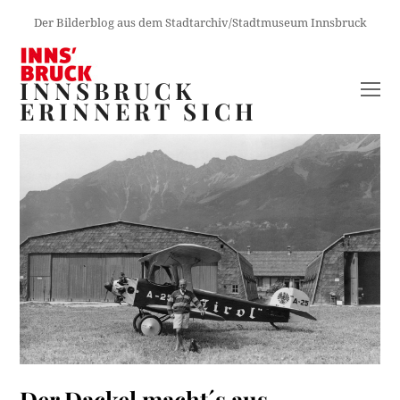
Der Bilderblog aus dem Stadtarchiv/Stadtmuseum Innsbruck
INNSBRUCK
O
ERINNERT SICH
M
M
Der Dackel macht´s aus