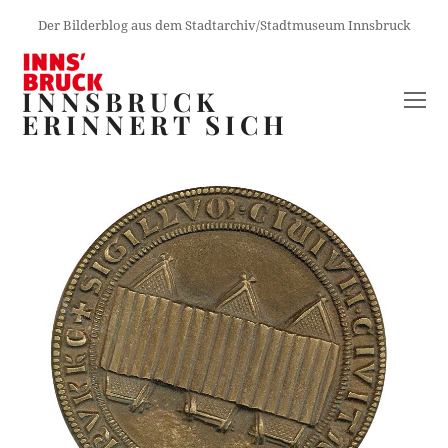
Der Bilderblog aus dem Stadtarchiv/Stadtmuseum Innsbruck
INNSBRUCK
O
ERINNERT SICH
M
M