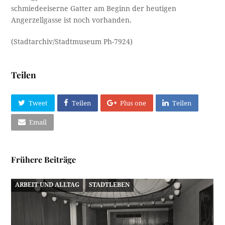
schmiedeeiserne Gatter am Beginn der heutigen
Angerzellgasse ist noch vorhanden.
(Stadtarchiv/Stadtmuseum Ph-7924)
Teilen
Tweet
Teilen
Plus one
Teilen
Email
Frühere Beiträge
ARBEIT UND ALLTAG
STADTLEBEN