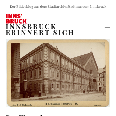
Der Bilderblog aus dem Stadtarchiv/Stadtmuseum Innsbruck
INNSBRUCK
O
ERINNERT SICH
M
M