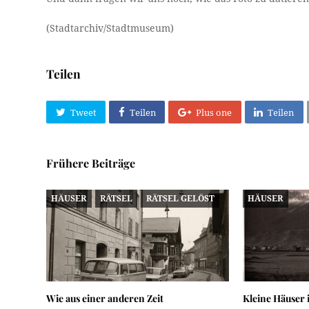
(Stadtarchiv/Stadtmuseum)
Teilen
Tweet
Teilen
Plus one
Teilen
Frühere Beiträge
HÄUSER
RÄTSEL
RÄTSEL GELÖST
HÄUSER
Wie aus einer anderen Zeit
Kleine Häuser