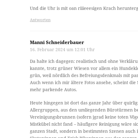
Und die Uhr is mit oan riiieeesigen Krach herunterg
Antworten
Manni Schneiderbauer
16. Februar 2024 um 12:01 Uhr
Da halte ich dagegen: realistisch und ohne Verklär
kannte, trotz grüner Wiesen vor allem ein Hundekl
grün, weil nördlich des Befreiungsdenkmals mit pa
Auch wenn ich mir ältere Fotos ansehe, scheint die 
mehr parkende Autos.
Heute hingegen ist dort das ganze Jahr über quirli
Allergruppen, aus den umliegenden Bürotürmen b
Vereinigungsbrunnen (sofern jgrad keine toten Vög
Mistkübel nicht fand – häufigere Reinigung wäre sic
ganzen Stadt, sondern in bestimmten Szenen auch i