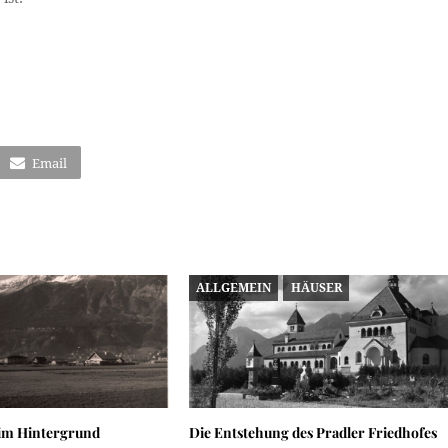
Email
ALLGEMEIN
HÄUSER
 im Hintergrund
Die Entstehung des Pradler Friedhofes