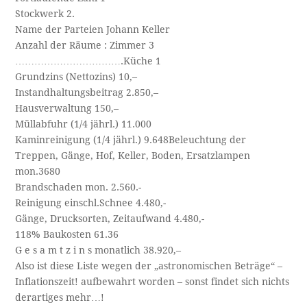
Stockwerk 2.
Name der Parteien Johann Keller
Anzahl der Räume : Zimmer 3
…………………………….Küche 1
Grundzins (Nettozins) 10,–
Instandhaltungsbeitrag 2.850,–
Hausverwaltung 150,–
Müllabfuhr (1/4 jährl.) 11.000
Kaminreinigung (1/4 jährl.) 9.648Beleuchtung der
Treppen, Gänge, Hof, Keller, Boden, Ersatzlampen
mon.3680
Brandschaden mon. 2.560.-
Reinigung einschl.Schnee 4.480,-
Gänge, Drucksorten, Zeitaufwand 4.480,-
118% Baukosten 61.36
G e s a m t z i n s monatlich 38.920,–
Also ist diese Liste wegen der „astronomischen Beträge“ –
Inflationszeit! aufbewahrt worden – sonst findet sich nichts
derartiges mehr…!