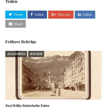
Teilen
Tweet
Teilen
Plus one
Teilen
Email
Frühere Beiträge
ALLGEMEIN
HÄUSER
Zwei frühe historische Fotos