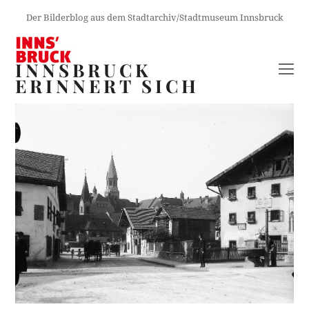
Der Bilderblog aus dem Stadtarchiv/Stadtmuseum Innsbruck
INNSBRUCK
O
ERINNERT SICH
M
M