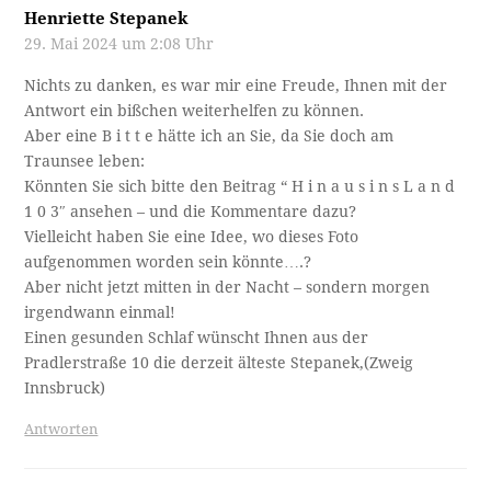
Henriette Stepanek
29. Mai 2024 um 2:08 Uhr
Nichts zu danken, es war mir eine Freude, Ihnen mit der
Antwort ein bißchen weiterhelfen zu können.
Aber eine B i t t e hätte ich an Sie, da Sie doch am
Traunsee leben:
Könnten Sie sich bitte den Beitrag “ H i n a u s i n s L a n d
1 0 3″ ansehen – und die Kommentare dazu?
Vielleicht haben Sie eine Idee, wo dieses Foto
aufgenommen worden sein könnte….?
Aber nicht jetzt mitten in der Nacht – sondern morgen
irgendwann einmal!
Einen gesunden Schlaf wünscht Ihnen aus der
Pradlerstraße 10 die derzeit älteste Stepanek,(Zweig
Innsbruck)
Antworten