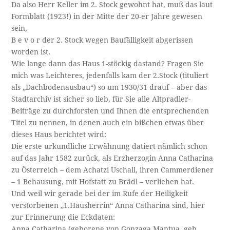
Da also Herr Keller im 2. Stock gewohnt hat, muß das laut
Formblatt (1923!) in der Mitte der 20-er Jahre gewesen
sein,
B e v o r der 2. Stock wegen Baufälligkeit abgerissen
worden ist.
Wie lange dann das Haus 1-stöckig dastand? Fragen Sie
mich was Leichteres, jedenfalls kam der 2.Stock (tituliert
als „Dachbodenausbau“) so um 1930/31 drauf – aber das
Stadtarchiv ist sicher so lieb, für Sie alle Altpradler-
Beiträge zu durchforsten und Ihnen die entsprechenden
Titel zu nennen, in denen auch ein bißchen etwas über
dieses Haus berichtet wird:
Die erste urkundliche Erwähnung datiert nämlich schon
auf das Jahr 1582 zurück, als Erzherzogin Anna Catharina
zu Österreich – dem Achatzi Uschall, ihren Cammerdiener
– 1 Behausung, mit Hofstatt zu Brädl – verliehen hat.
Und weil wir gerade bei der im Rufe der Heiligkeit
verstorbenen „1.Hausherrin“ Anna Catharina sind, hier
zur Erinnerung die Eckdaten:
Anna Catharina (geborene von Gonzaga Mantua, geb.