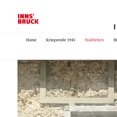
Home
Kriegsende 1945
Stadtleben
B