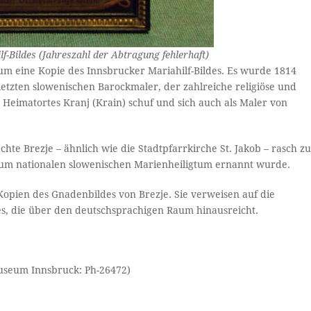
f-Bildes (Jahreszahl der Abtragung fehlerhaft)
 um eine Kopie des Innsbrucker Mariahilf-Bildes. Es wurde 1814
letzten slowenischen Barockmaler, der zahlreiche religiöse und
 Heimatortes Kranj (Krain) schuf und sich auch als Maler von
hte Brezje – ähnlich wie die Stadtpfarrkirche St. Jakob – rasch z
r zum nationalen slowenischen Marienheiligtum ernannt wurde.
Kopien des Gnadenbildes von Brezje. Sie verweisen auf die
s, die über den deutschsprachigen Raum hinausreicht.
museum Innsbruck: Ph-26472)