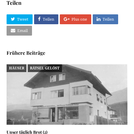
Teilen
Tweet
Teilen
Plus one
Teilen
Email
Frühere Beiträge
HÄUSER
RÄTSEL GELÖST
Unser täglich Brot (2)