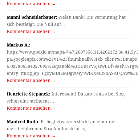
Kommentar ansehen →
Manni Schneiderbauer:
VIelen Dank! Die Vermutung hat
sich bestätigt. Die Null auf…
Kommentar ansehen →
Markus A.:
https://www.google.at/maps/@47.2607358,11.4202172,3a,41.5y
pa.googleapis.com%2Fv1%2Fthumbnail%3Fcb_client%3Dmap
6.027806584327095%26panoid%3DDRcYv5JsIwEDf78aeh19Fg%
entry=ttu&g_ep=EgoyMDI2MDgwMy4wIKXMDSoASAFQAw%3
Kommentar ansehen →
Henriette Stepanek:
Interessant! Da gab es also bei Steg
schon eine steinerne…
Kommentar ansehen →
Manfred Roilo:
Es liegt etwas versteckt an einer der
meistbefahrenen Straßen Innsbrucks,…
Kommentar ansehen →