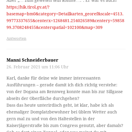
Aber „… zum gewesen sein könnte….“: Er war es auch!
https://hik.tirol.gv.at/?
basemap=bm0&category=Detailkarten_georef&scale=4513.
99773337655&centerx=1268481.254026589&centery=59858
99.3708248455&centerspatial=102100&map=309
Antworten
Manni Schneiderbauer
26. Februar 2021 um 11:06 Uhr
Karl, danke für deine wie immer interessanten
Ausführungen – gerade damit ich dich richtig verstehe:
von der Dogana am Rennweg konnte man bis zur Sillgasse
abseits der Oberfläche durchgehen?
Dass das heute unterirdisch geht, ist klar, habe ich als
ehemaliger Domplatzbewohner bei üblem Wetter auch
gern mal zu und von den Haltestellen in der
Kaiserjägerstraße bis zum Congress genutzt, aber damals?