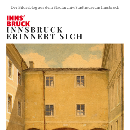
Der Bilderblog aus dem Stadtarchiv/Stadtmuseum Innsbruck
INNSBRUCK
O
ERINNERT SICH
M
M