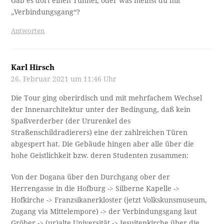
Gab es dort einen Tunnel, oder was meinst du mit
„Verbindungsgang“?
Antworten
Karl Hirsch
26. Februar 2021 um 11:46 Uhr
Die Tour ging oberirdisch und mit mehrfachem Wechsel
der Innenarchitektur unter der Bedingung, daß kein
Spaßverderber (der Ururenkel des
Straßenschildradierers) eine der zahlreichen Türen
abgespert hat. Die Gebäude hingen aber alle über die
hohe Geistlichkeit bzw. deren Studenten zusammen:
Von der Dogana über den Durchgang ober der
Herrengasse in die Hofburg -> Silberne Kapelle ->
Hofkirche -> Franzsikanerkloster (jetzt Volkskunsmuseum,
Zugang via Mittelempore) -> der Verbindungsgang laut
Gröber -> (ur)alte Universität -> Jesuitenkirche über die