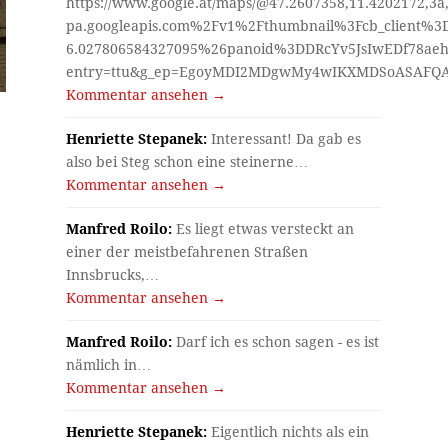
https://www.google.at/maps/@47.2607358,11.4202172,3a
pa.googleapis.com%2Fv1%2Fthumbnail%3Fcb_client%
6.027806584327095%26panoid%3DDRcYv5JsIwEDf78aeh
entry=ttu&g_ep=EgoyMDI2MDgwMy4wIKXMDSoASAF
Kommentar ansehen →
Henriette Stepanek:
Interessant! Da gab es
also bei Steg schon eine steinerne…
Kommentar ansehen →
Manfred Roilo:
Es liegt etwas versteckt an
einer der meistbefahrenen Straßen
Innsbrucks,…
Kommentar ansehen →
Manfred Roilo:
Darf ich es schon sagen - es ist
nämlich in…
Kommentar ansehen →
Henriette Stepanek:
Eigentlich nichts als ein