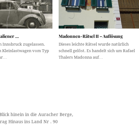
taliener …
Madonnen-Rätsel II – Auflösung
in Innsbruck zugelassen.
Dieses leichte Rätsel wurde natürlich
n Kleinlastwagen vom Typ
schnell gelöst. Es handelt sich um Rafael
ahr…
Thalers Madonna auf…
Blick hinein in die Auracher Berge,
trag Hinaus ins Land Nr . 90