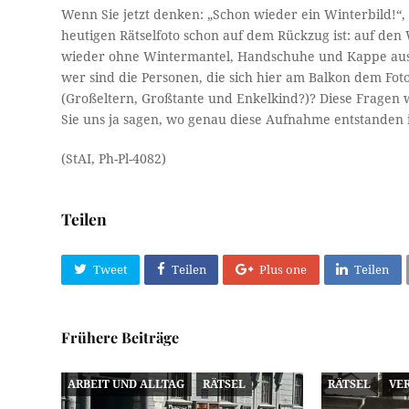
Wenn Sie jetzt denken: „Schon wieder ein Winterbild!“,
heutigen Rätselfoto schon auf dem Rückzug ist: auf den 
wieder ohne Wintermantel, Handschuhe und Kappe ausha
wer sind die Personen, die sich hier am Balkon dem Fot
(Großeltern, Großtante und Enkelkind?)? Diese Fragen 
Sie uns ja sagen, wo genau diese Aufnahme entstanden i
(StAI, Ph-Pl-4082)
Teilen
Tweet
Teilen
Plus one
Teilen
Frühere Beiträge
ARBEIT UND ALLTAG
RÄTSEL
RÄTSEL
VE