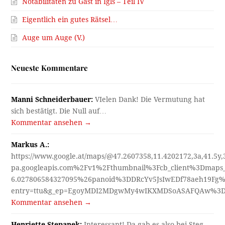
Notabilitäten zu Gast in Igls – Teil IV
Eigentlich ein gutes Rätsel…
Auge um Auge (V.)
Neueste Kommentare
Manni Schneiderbauer:
VIelen Dank! Die Vermutung hat
sich bestätigt. Die Null auf…
Kommentar ansehen →
Markus A.:
https://www.google.at/maps/@47.2607358,11.4202172,3a,41.5y
pa.googleapis.com%2Fv1%2Fthumbnail%3Fcb_client%3Dmap
6.027806584327095%26panoid%3DDRcYv5JsIwEDf78aeh19Fg%
entry=ttu&g_ep=EgoyMDI2MDgwMy4wIKXMDSoASAFQAw%3
Kommentar ansehen →
Henriette Stepanek:
Interessant! Da gab es also bei Steg