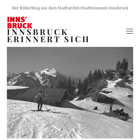
Der Bilderblog aus dem Stadtarchiv/Stadtmuseum Innsbruck
INNSBRUCK
O
ERINNERT SICH
M
M