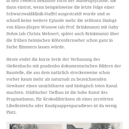
in den 1980ern bekannte Form der Massenpsychose, die
dann eintrat, wenn beispielsweise die letzte Folge einer
Schwarzwaldklinik-Staffel ausgestrahlt wurde und so
schnell keine weitere Episode mehr die zeitlosen Dialoge
von Klaus-Jürgen Wussow (als Prof. Brinkmann) mit Gaby
Dohm (als Christa Mehnert, später auch Brinkmann) über
die frühen heimischen Röhrenfernseher schon ganz in
Farbe flimmern lassen würde.
Heute endet die kurze Serie der Verbauung des
Gießenbachs mit gnadenlos dokumentarischen Bildern der
Baustelle, die aus dem natürlich streckenweise schon
vorher kaum mehr als naturnah zu bezeichnenden
Gewässer einen unsichtbaren und biologisch toten Kanal
machten. Städtischer Tiefbau ist die hohe Kunst des
Pragmatismus, für Krokodilstränen ob eines zerstörten
Libellenteichs oder Kaulquappenparadieses ist da wenig
Platz.