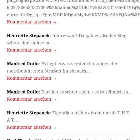
pa.googleapis.com%2Fv1%2Fthumbnail%3Fcb_client%3Dmap
6.027806584327095%26panoid%3DDRcYv5JsIwEDf78aeh19Fg%
entry=ttu&g_ep=EgoyMDI2MDgwMy4wIKXMDSoASAFQAw%3
Kommentar ansehen →
Henriette Stepanek:
Interessant! Da gab es also bei Steg
schon eine steinerne…
Kommentar ansehen →
Manfred Roilo:
Es liegt etwas versteckt an einer der
meistbefahrenen Straßen Innsbrucks,…
Kommentar ansehen →
Manfred Roilo:
Darf ich es schon sagen - es ist nämlich in…
Kommentar ansehen →
Henriette Stepanek:
Eigentlich nichts als ein mords T H E
A T…
Kommentar ansehen →