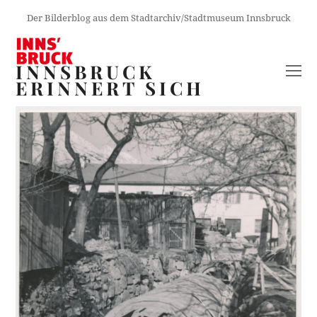
Der Bilderblog aus dem Stadtarchiv/Stadtmuseum Innsbruck
INNSBRUCK
O
ERINNERT SICH
M
M