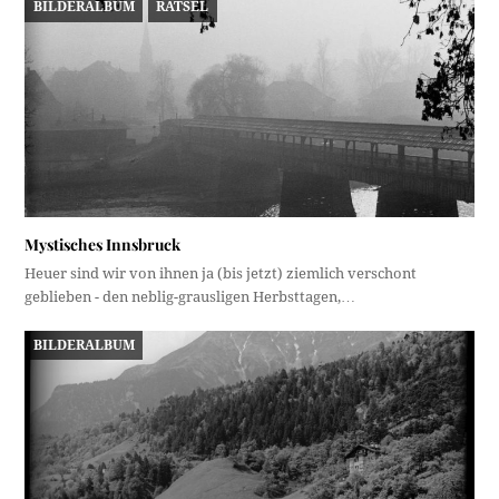
BILDERALBUM
RÄTSEL
Mystisches Innsbruck
Heuer sind wir von ihnen ja (bis jetzt) ziemlich verschont
geblieben - den neblig-grausligen Herbsttagen,…
BILDERALBUM