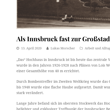
Als Innsbruck fast zur Großsta
13. April 2020
Lukas Morscher
Arbeit und Allta
„Das“ Hochhaus in Innsbruck ist bis heute das zentra
wurde in den Jahren 1926-1928 nach Plänen von Lois Wel
einer Gesamthöhe von 40 m errichtet.
Durch Bombentreffer im Zweiten Weltkrieg wurde das 
bis 1948 wurde eine flache Haube aufgesetzt. Damit wu
stark verändert.
Lange Jahre befand sich im obersten Stockwerk das Hoch
beliebter und exklusiver Treffpunkt der Innsbrucker B