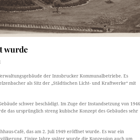
dt wurde
g
le Verwaltungsgebäude der Innsbrucker Kommunalbetriebe. Es
zenbacher als Sitz der „Städtischen Licht- und Kraftwerke“ mit
Gebäude schwer beschädigt. Im Zuge der Instandsetzung von 194
rde das ursprünglich streng kubische Konzept des Gebäudes sehr
haus-Café, das am 2. Juli 1949 eröffnet wurde. Es war ein
evölkerung. Einige Jahre später wurde die Konzession auch um