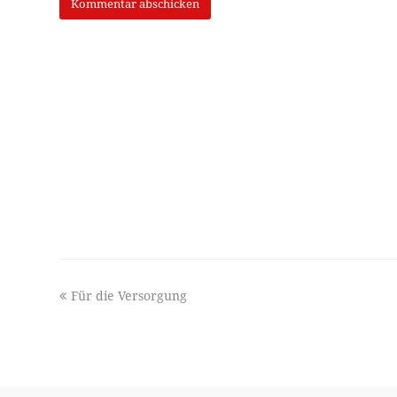
previous
Für die Versorgung
post: