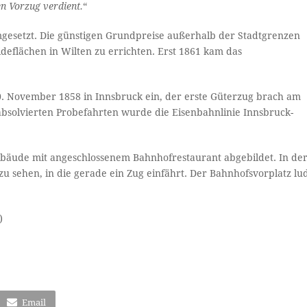
en Vorzug verdient.
“
gesetzt. Die günstigen Grundpreise außerhalb der Stadtgrenzen
eflächen in Wilten zu errichten. Erst 1861 kam das
. November 1858 in Innsbruck ein, der erste Güterzug brach am
absolvierten Probefahrten wurde die Eisenbahnlinie Innsbruck-
ebäude mit angeschlossenem Bahnhofrestaurant abgebildet. In de
e zu sehen, in die gerade ein Zug einfährt. Der Bahnhofsvorplatz lu
)
Email