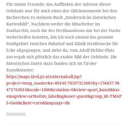
Für meine Freunde: das Auffinden der Adresse dieser
Gebäude war für mich eines der Glücksmomente bei den
Recherchen zu meinem Buch „Innsbruck im historischen
Kartenbild“. Nachdem weder die Mitarbeiter im
Stadtarchiv, noch die des Ferdinandeum mir bei der Suche
weiterhelfen konnten, bin ich noch einmal das gesamte
Stadtgebiet zwischen Bahnhof und Klinik Straßenecke für
Ecke abgegangen, und siehe da, vom Adolf-Pichler-Platz
aus ergab sich plötzlich das exakte Bild der Gebäude. Die
historischen Daten dazu fanden sich im Tiroler
Kunstkataster:
https://maps.tirol.gv.at/externalcall.jsp?
project=tmap_master&x=80140.78507323685&y=236837.98
471763614&scale=1000&rotation=0&view=sport_kunst&bas
emapview=orthofoto_labeling&user=guest&group_id=TMAP
S-Gast&client=core&language=de
Antworten