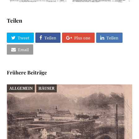
Teilen
Tweet
Teilen
Plus one
Teilen
Email
Frühere Beiträge
ALLGEMEIN
HÄUSER