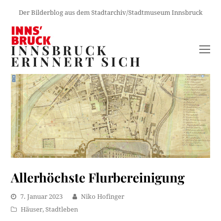
Der Bilderblog aus dem Stadtarchiv/Stadtmuseum Innsbruck
INNSBRUCK
O
ERINNERT SICH
M
M
Allerhöchste Flurbereinigung
7. Januar 2023
Niko Hofinger
Häuser
,
Stadtleben