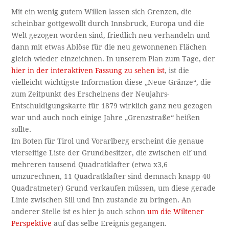
Mit ein wenig gutem Willen lassen sich Grenzen, die
scheinbar gottgewollt durch Innsbruck, Europa und die
Welt gezogen worden sind, friedlich neu verhandeln und
dann mit etwas Ablöse für die neu gewonnenen Flächen
gleich wieder einzeichnen. In unserem Plan zum Tage, der
hier in der interaktiven Fassung zu sehen ist
, ist die
vielleicht wichtigste Information diese „Neue Gränze“, die
zum Zeitpunkt des Erscheinens der Neujahrs-
Entschuldigungskarte für 1879 wirklich ganz neu gezogen
war und auch noch einige Jahre „Grenzstraße“ heißen
sollte.
Im Boten für Tirol und Vorarlberg erscheint die genaue
vierseitige Liste der Grundbesitzer, die zwischen elf und
mehreren tausend Quadratklafter (etwa x3,6
umzurechnen, 11 Quadratklafter sind demnach knapp 40
Quadratmeter) Grund verkaufen müssen, um diese gerade
Linie zwischen Sill und Inn zustande zu bringen. An
anderer Stelle ist es hier ja auch schon
um die Wiltener
Perspektive
auf das selbe Ereignis gegangen.