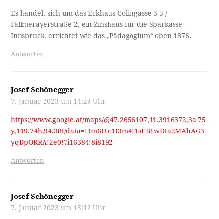
Es handelt sich um das Eckhaus Colingasse 3-5 /
Fallmerayerstraße 2, ein Zinshaus für die Sparkasse
Innsbruck, errichtet wie das „Pädagogium“ oben 1876.
Antworten
Josef Schönegger
7. Januar 2023 um 14:29 Uhr
https://www.google.at/maps/@47.2656107,11.3916372,3a,75
y,199.74h,94.38t/data=!3m6!1e1!3m4!1sEB8wDta2MAhAG3
yqDpORRA!2e0!7i16384!8i8192
Antworten
Josef Schönegger
7. Januar 2023 um 15:12 Uhr