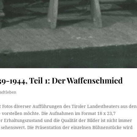
9-1944, Teil 1: Der Waffenschmied
tadtleben
it Fotos diverser Aufführungen des Tiroler Landestheaters aus den
ie vorstellen möchte. Die Aufnahmen im Format 18 x 23,7
 Erhaltungszustand und die Qualität der Bilder ist nicht immer
und sehenswert. Die Präsentation der einzelnen Bühnenstücke wird