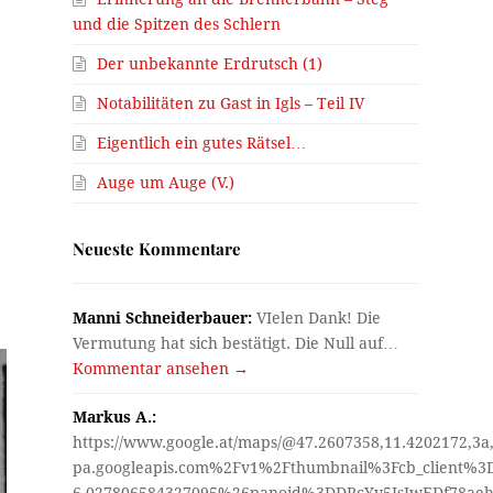
und die Spitzen des Schlern
Der unbekannte Erdrutsch (1)
Notabilitäten zu Gast in Igls – Teil IV
e
Eigentlich ein gutes Rätsel…
Auge um Auge (V.)
Neueste Kommentare
Manni Schneiderbauer:
VIelen Dank! Die
Vermutung hat sich bestätigt. Die Null auf…
Kommentar ansehen →
Markus A.:
https://www.google.at/maps/@47.2607358,11.4202172,3a
pa.googleapis.com%2Fv1%2Fthumbnail%3Fcb_client%
6.027806584327095%26panoid%3DDRcYv5JsIwEDf78aeh