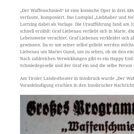
„Der Waffenschmied“ ist eine komische Oper in drei Akt
verfasste, komponiert. Das Lustspiel „Liebhaber und Ne
Lortzing dabei als Vorlage. Die Uraufführung fand am 31
schnell erzählt: Graf Liebenau verliebt sich in Marie, d
Lebensweise verachtet. Graf Liebenau verkleidet sich a
gewinnen. Da er um seiner selbst geliebt werden möchte s
Liebenau um Maries Gunst, um zu sehen, ob sie den ei
Nach zahlreichen Verwicklungen gibt es ein Happy End: 
Schmiedegeselle und der Graf ein und die selbe Person 
Am Tiroler Landestheater in Innsbruck wurde „Der Waf
Vorankündigung erschien in den Innsbrucker Nachricht