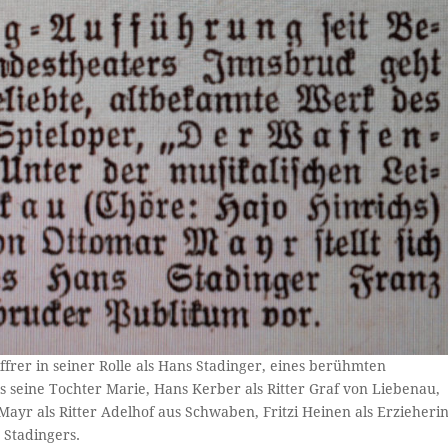
iffrer in seiner Rolle als Hans Stadinger, eines berühmten
s seine Tochter Marie, Hans Kerber als Ritter Graf von Liebenau,
yr als Ritter Adelhof aus Schwaben, Fritzi Heinen als Erzieheri
Stadingers.