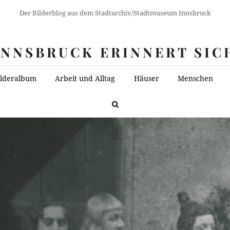
Der Bilderblog aus dem Stadtarchiv/Stadtmuseum Innsbruck
INNSBRUCK ERINNERT SIC
ilderalbum
Arbeit und Alltag
Häuser
Menschen