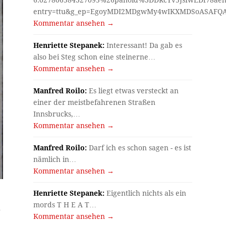
entry=ttu&g_ep=EgoyMDI2MDgwMy4wIKXMDSoASAF
Kommentar ansehen →
Henriette Stepanek:
Interessant! Da gab es
also bei Steg schon eine steinerne…
Kommentar ansehen →
Manfred Roilo:
Es liegt etwas versteckt an
einer der meistbefahrenen Straßen
Innsbrucks,…
Kommentar ansehen →
Manfred Roilo:
Darf ich es schon sagen - es ist
nämlich in…
Kommentar ansehen →
Henriette Stepanek:
Eigentlich nichts als ein
mords T H E A T…
n
Kommentar ansehen →