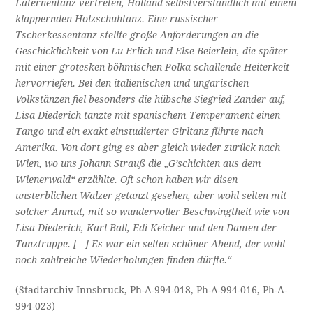
Laternentanz vertreten, Holland selbstverständlich mit einem
klappernden Holzschuhtanz. Eine russischer
Tscherkessentanz stellte große Anforderungen an die
Geschicklichkeit von Lu Erlich und Else Beierlein, die später
mit einer grotesken böhmischen Polka schallende Heiterkeit
hervorriefen. Bei den italienischen und ungarischen
Volkstänzen fiel besonders die hübsche Siegried Zander auf,
Lisa Diederich tanzte mit spanischem Temperament einen
Tango und ein exakt einstudierter Girltanz führte nach
Amerika. Von dort ging es aber gleich wieder zurück nach
Wien, wo uns Johann Strauß die „G’schichten aus dem
Wienerwald“ erzählte. Oft schon haben wir disen
unsterblichen Walzer getanzt gesehen, aber wohl selten mit
solcher Anmut, mit so wundervoller Beschwingtheit wie von
Lisa Diederich, Karl Ball, Edi Keicher und den Damen der
Tanztruppe. […] Es war ein selten schöner Abend, der wohl
noch zahlreiche Wiederholungen finden dürfte.“
(Stadtarchiv Innsbruck, Ph-A-994-018, Ph-A-994-016, Ph-A-
994-023)