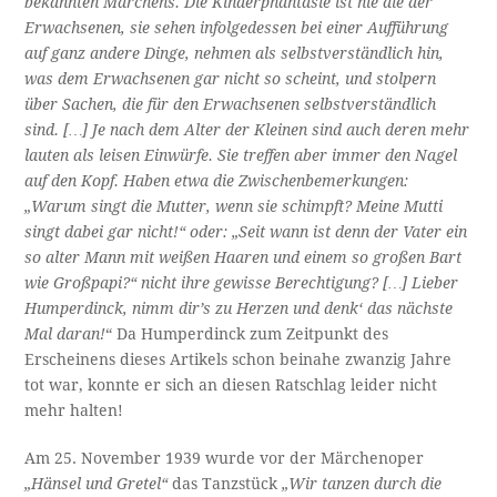
bekannten Märchens. Die Kinderphantasie ist nie die der
Erwachsenen, sie sehen infolgedessen bei einer Aufführung
auf ganz andere Dinge, nehmen als selbstverständlich hin,
was dem Erwachsenen gar nicht so scheint, und stolpern
über Sachen, die für den Erwachsenen selbstverständlich
sind. […] Je nach dem Alter der Kleinen sind auch deren mehr
lauten als leisen Einwürfe. Sie treffen aber immer den Nagel
auf den Kopf. Haben etwa die Zwischenbemerkungen:
„Warum singt die Mutter, wenn sie schimpft? Meine Mutti
singt dabei gar nicht!“ oder: „Seit wann ist denn der Vater ein
so alter Mann mit weißen Haaren und einem so großen Bart
wie Großpapi?“ nicht ihre gewisse Berechtigung? […] Lieber
Humperdinck, nimm dir’s zu Herzen und denk‘ das nächste
Mal daran!
“ Da Humperdinck zum Zeitpunkt des
Erscheinens dieses Artikels schon beinahe zwanzig Jahre
tot war, konnte er sich an diesen Ratschlag leider nicht
mehr halten!
Am 25. November 1939 wurde vor der Märchenoper
„Hänsel und Gretel“
das Tanzstück
„Wir tanzen durch die