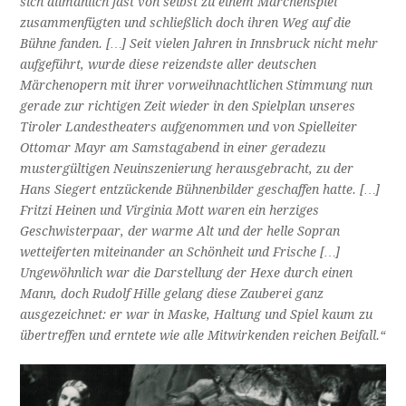
sich allmählich fast von selbst zu einem Märchenspiel
zusammenfügten und schließlich doch ihren Weg auf die
Bühne fanden. […] Seit vielen Jahren in Innsbruck nicht mehr
aufgeführt, wurde diese reizendste aller deutschen
Märchenopern mit ihrer vorweihnachtlichen Stimmung nun
gerade zur richtigen Zeit wieder in den Spielplan unseres
Tiroler Landestheaters aufgenommen und von Spielleiter
Ottomar Mayr am Samstagabend in einer geradezu
mustergültigen Neuinszenierung herausgebracht, zu der
Hans Siegert entzückende Bühnenbilder geschaffen hatte. […]
Fritzi Heinen und Virginia Mott waren ein herziges
Geschwisterpaar, der warme Alt und der helle Sopran
wetteiferten miteinander an Schönheit und Frische […]
Ungewöhnlich war die Darstellung der Hexe durch einen
Mann, doch Rudolf Hille gelang diese Zauberei ganz
ausgezeichnet: er war in Maske, Haltung und Spiel kaum zu
übertreffen und erntete wie alle Mitwirkenden reichen Beifall.“