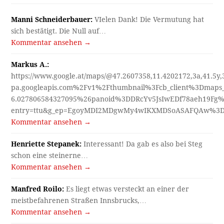
Manni Schneiderbauer:
VIelen Dank! Die Vermutung hat
sich bestätigt. Die Null auf…
Kommentar ansehen →
Markus A.:
https://www.google.at/maps/@47.2607358,11.4202172,3a,41.5y
pa.googleapis.com%2Fv1%2Fthumbnail%3Fcb_client%3Dmap
6.027806584327095%26panoid%3DDRcYv5JsIwEDf78aeh19Fg%
entry=ttu&g_ep=EgoyMDI2MDgwMy4wIKXMDSoASAFQAw%3
Kommentar ansehen →
Henriette Stepanek:
Interessant! Da gab es also bei Steg
schon eine steinerne…
Kommentar ansehen →
Manfred Roilo:
Es liegt etwas versteckt an einer der
meistbefahrenen Straßen Innsbrucks,…
Kommentar ansehen →