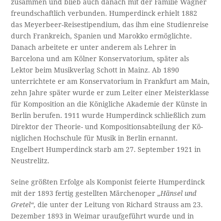
zusammen und blieb auch danach mit der Familie Wagner
freundschaftlich verbunden. Humperdinck erhielt 1882
das Meyerbeer-Reisestipendium, das ihm eine Studienreise
durch Frankreich, Spanien und Marokko ermöglichte.
Danach arbeitete er unter anderem als Lehrer in
Barcelona und am Kölner Konservatorium, später als
Lektor beim Musikverlag Schott in Mainz. Ab 1890
unterrichtete er am Konservatorium in Frankfurt am Main,
zehn Jahre später wur­de er zum Lei­ter ei­ner Meis­terklas­se
für Kom­po­si­ti­on an die Kö­nig­li­che Aka­de­mie der Küns­te in
Ber­lin be­ru­fen. 1911 wur­de Hum­per­dinck schließlich zum
Di­rek­tor der Theo­rie- und Kom­po­si­ti­ons­ab­tei­lung der Kö­
nig­li­chen Hoch­schu­le für Mu­sik in Ber­lin ernannt.
Engelbert Humperdinck starb am 27. September 1921 in
Neustrelitz.
Seine größten Erfolge als Komponist feierte Humperdinck
mit der 1893 fertig gestellten Märchenoper
„Hänsel und
Gretel“
, die unter der Leitung von Richard Strauss am 23.
Dezember 1893 in Weimar uraufgeführt wurde und in