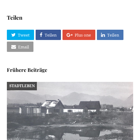
Teilen
Tweet
Teilen
Plus one
Teilen
Email
Frühere Beiträge
STADTLEBEN