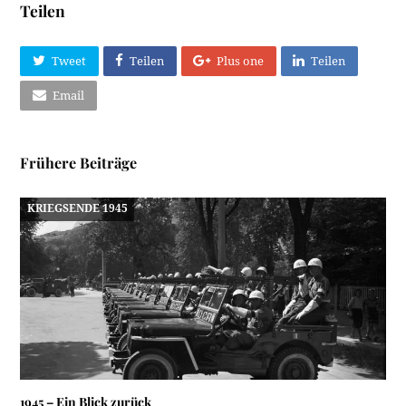
Teilen
Tweet
Teilen
Plus one
Teilen
Email
Frühere Beiträge
KRIEGSENDE 1945
1945 – Ein Blick zurück