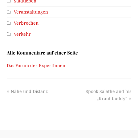
Stadtleben
Veranstaltungen
Verbrechen
Verkehr
Alle Kommentare auf einer Seite
Das Forum der ExpertInnen
previous
next
Nähe und Distanz
Spook Salathe and his
post:
post:
„Kraut buddy”