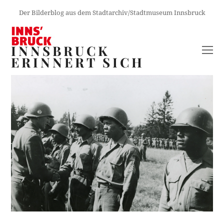
Der Bilderblog aus dem Stadtarchiv/Stadtmuseum Innsbruck
INNSBRUCK
O
ERINNERT SICH
M
M