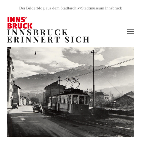
Der Bilderblog aus dem Stadtarchiv/Stadtmuseum Innsbruck
INNSBRUCK
O
ERINNERT SICH
Mo
M