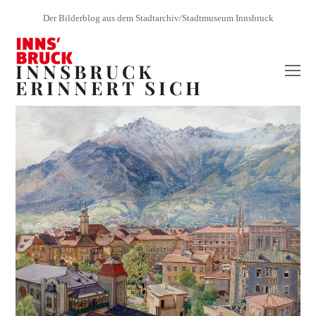
Der Bilderblog aus dem Stadtarchiv/Stadtmuseum Innsbruck
INNSBRUCK
O
ERINNERT SICH
Mo
M