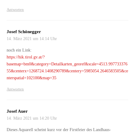
Antworten
Josef Schönegger
14. März 2021 um 14:14 Uhr
noch ein Link:
https://hik.tirol.gv.at/?
basemap=bm0&category=Detailkarten_georef&scale=4513.997733376
55&centerx=1268724.1408290789&centery=5985054.2646583505&ce
nterspatial=102100&map=35
Antworten
Josef Auer
14. März 2021 um 14:20 Uhr
Dieses Aquarell scheint kurz vor der Firstfeier des Landhaus-