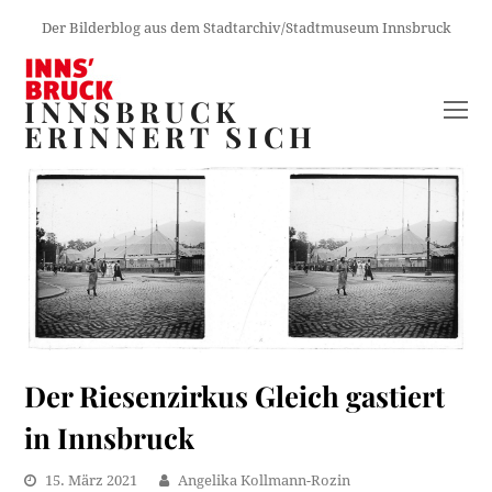
Der Bilderblog aus dem Stadtarchiv/Stadtmuseum Innsbruck
INNSBRUCK
O
ERINNERT SICH
M
M
Der Riesenzirkus Gleich gastiert
in Innsbruck
15. März 2021
Angelika Kollmann-Rozin