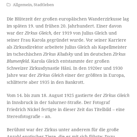
Allgemein
,
Stadtleben
Die Blütezeit der großen europäischen Wanderzirkusse lag
im späten 19. und frühen 20. Jahrhundert. Einer davon
war der
Zirkus Gleich
, der 1919 von Julius Gleich und
seiner Frau Karola gegründet wurde. Vor seiner Karriere
als Zirkusdirektor arbeitete Julius Gleich als Kapellmeister
im tschechischen
Zirkus Kludsky
und im deutschen
Zirkus
Blumenfeld
. Karola Gleich entstammte der großen
Schweizer Zirkusdynastie Häni. In den 1920er und 1930
Jahre war der
Zirkus Gleich
einer der größten in Europa,
schlitterte aber 1935 in den Bankrott.
Vom 14. bis zum 18. August 1925 gastierte der
Zirkus Gleich
in Innsbruck in der Salurner-Straße. Der Fotograf
Friedrich Nickel fertigte in dieser Zeit das Titelbild – eine
Stereofotografie – an.
Berühmt war der Zirkus unter anderem für die große
Anzahl exotischer Tiere, die er mit sich führte: Dazu