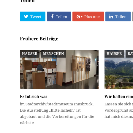
Tweet
Teilen
Plus one
Teilen
Frühere Beiträge
HÄUSER
MENSCHEN
HÄUSER
RÄ
Es tut sich was
Wir hatten ei
im Stadtarchiv/Stadtmuseum Innsbruck.
Lassen Sie sich
Die Ausstellung „Bitte lächeln“ ist
Vordergrund ab
abgebaut und die Vorbereitungen für die
hat mich dies
nächste…