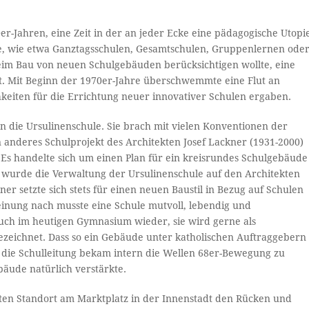
er-Jahren, eine Zeit in der an jeder Ecke eine pädagogische Utopi
e, wie etwa Ganztagsschulen, Gesamtschulen, Gruppenlernen ode
eim Bau von neuen Schulgebäuden berücksichtigen wollte, eine
ät. Mit Beginn der 1970er-Jahre überschwemmte eine Flut an
eiten für die Errichtung neuer innovativer Schulen ergaben.
n die Ursulinenschule. Sie brach mit vielen Konventionen der
n anderes Schulprojekt des Architekten Josef Lackner (1931-2000)
 Es handelte sich um einen Plan für ein kreisrundes Schulgebäude
h wurde die Verwaltung der Ursulinenschule auf den Architekten
r setzte sich stets für einen neuen Baustil in Bezug auf Schulen
einung nach musste eine Schule mutvoll, lebendig und
auch im heutigen Gymnasium wieder, sie wird gerne als
zeichnet. Dass so ein Gebäude unter katholischen Auftraggebern
 die Schulleitung bekam intern die Wellen 68er-Bewegung zu
äude natürlich verstärkte.
lten Standort am Marktplatz in der Innenstadt den Rücken und