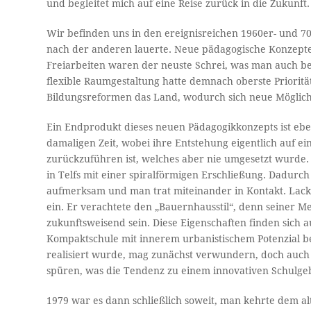
und begleitet mich auf eine Reise zurück in die Zukunft.
Wir befinden uns in den ereignisreichen 1960er- und 70
nach der anderen lauerte. Neue pädagogische Konzept
Freiarbeiten waren der neuste Schrei, was man auch b
flexible Raumgestaltung hatte demnach oberste Priorit
Bildungsreformen das Land, wodurch sich neue Möglichk
Ein Endprodukt dieses neuen Pädagogikkonzepts ist ebe
damaligen Zeit, wobei ihre Entstehung eigentlich auf ei
zurückzuführen ist, welches aber nie umgesetzt wurde.
in Telfs mit einer spiralförmigen Erschließung. Dadurc
aufmerksam und man trat miteinander in Kontakt. Lackne
ein. Er verachtete den „Bauernhausstil“, denn seiner M
zukunftsweisend sein. Diese Eigenschaften finden sich 
Kompaktschule mit innerem urbanistischem Potenzial be
realisiert wurde, mag zunächst verwundern, doch auch
spüren, was die Tendenz zu einem innovativen Schulgeb
1979 war es dann schließlich soweit, man kehrte dem a