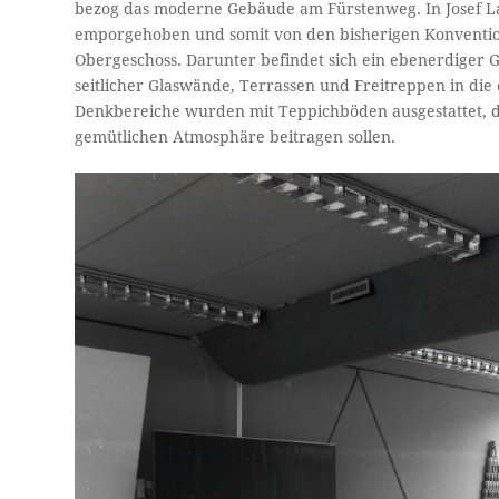
bezog das moderne Gebäude am Fürstenweg. In Josef La
emporgehoben und somit von den bisherigen Konvention
Obergeschoss. Darunter befindet sich ein ebenerdiger 
seitlicher Glaswände, Terrassen und Freitreppen in die
Denkbereiche wurden mit Teppichböden ausgestattet, die
gemütlichen Atmosphäre beitragen sollen.