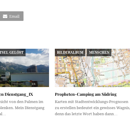
Email
TSEL GELÖST
BILDERALBUM
MENSCHEN
nen Dienstgang_IX
Propheten-Camping am Südring
 nicht von den Palmen im
Karten mit Stadtentwicklungs-Prognosen
lenken. Mein Dienstgang
zu erstellen bedeutet ein gewisses Wagnis
mal…
denn das letzte Wort haben dann…