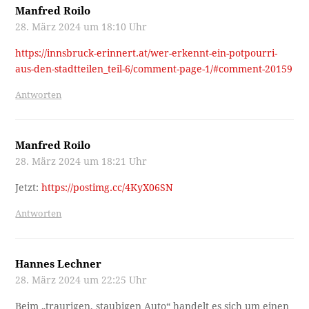
Manfred Roilo
28. März 2024 um 18:10 Uhr
https://innsbruck-erinnert.at/wer-erkennt-ein-potpourri-
aus-den-stadtteilen_teil-6/comment-page-1/#comment-20159
Antworten
Manfred Roilo
28. März 2024 um 18:21 Uhr
Jetzt:
https://postimg.cc/4KyX06SN
Antworten
Hannes Lechner
28. März 2024 um 22:25 Uhr
Beim „traurigen, staubigen Auto“ handelt es sich um einen