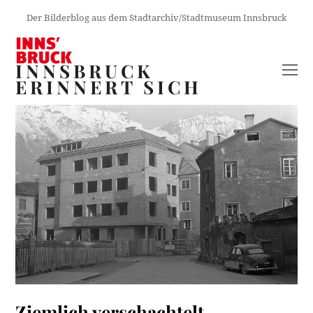
Der Bilderblog aus dem Stadtarchiv/Stadtmuseum Innsbruck
INNSBRUCK
O
ERINNERT SICH
M
M
Ziemlich verschachtelt