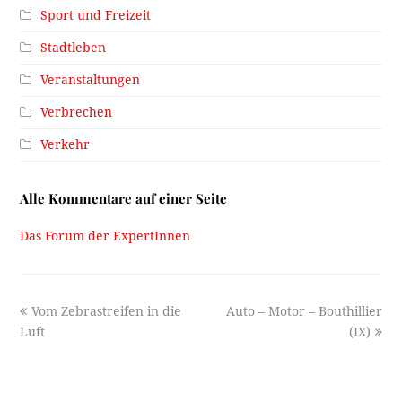
Sport und Freizeit
Stadtleben
Veranstaltungen
Verbrechen
Verkehr
Alle Kommentare auf einer Seite
Das Forum der ExpertInnen
previous
next
Vom Zebrastreifen in die
Auto – Motor – Bouthillier
post:
post:
Luft
(IX)