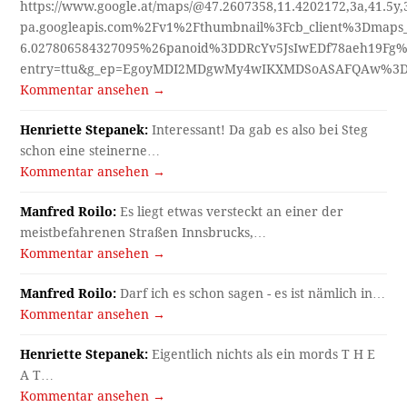
https://www.google.at/maps/@47.2607358,11.4202172,3a,41.5y
pa.googleapis.com%2Fv1%2Fthumbnail%3Fcb_client%3Dmap
6.027806584327095%26panoid%3DDRcYv5JsIwEDf78aeh19Fg%
entry=ttu&g_ep=EgoyMDI2MDgwMy4wIKXMDSoASAFQAw%3
Kommentar ansehen →
Henriette Stepanek:
Interessant! Da gab es also bei Steg
schon eine steinerne…
Kommentar ansehen →
Manfred Roilo:
Es liegt etwas versteckt an einer der
meistbefahrenen Straßen Innsbrucks,…
Kommentar ansehen →
Manfred Roilo:
Darf ich es schon sagen - es ist nämlich in…
Kommentar ansehen →
Henriette Stepanek:
Eigentlich nichts als ein mords T H E
A T…
Kommentar ansehen →