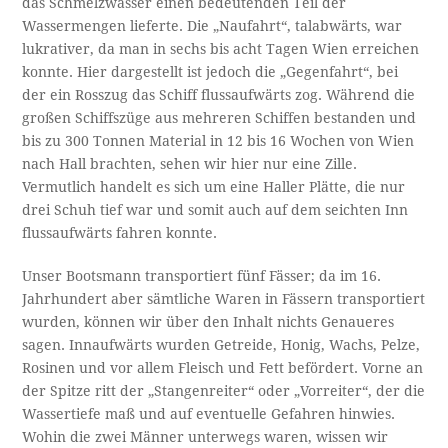
das Schmelzwasser einen bedeutenden Teil der
Wassermengen lieferte. Die „Naufahrt“, talabwärts, war
lukrativer, da man in sechs bis acht Tagen Wien erreichen
konnte. Hier dargestellt ist jedoch die „Gegenfahrt“, bei
der ein Rosszug das Schiff flussaufwärts zog. Während die
großen Schiffszüge aus mehreren Schiffen bestanden und
bis zu 300 Tonnen Material in 12 bis 16 Wochen von Wien
nach Hall brachten, sehen wir hier nur eine Zille.
Vermutlich handelt es sich um eine Haller Plätte, die nur
drei Schuh tief war und somit auch auf dem seichten Inn
flussaufwärts fahren konnte.
Unser Bootsmann transportiert fünf Fässer; da im 16.
Jahrhundert aber sämtliche Waren in Fässern transportiert
wurden, können wir über den Inhalt nichts Genaueres
sagen. Innaufwärts wurden Getreide, Honig, Wachs, Pelze,
Rosinen und vor allem Fleisch und Fett befördert. Vorne an
der Spitze ritt der „Stangenreiter“ oder „Vorreiter“, der die
Wassertiefe maß und auf eventuelle Gefahren hinwies.
Wohin die zwei Männer unterwegs waren, wissen wir