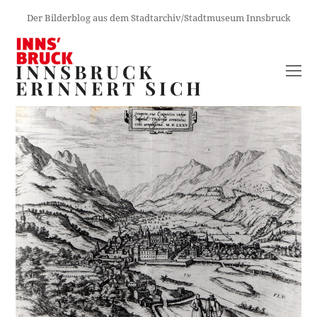
Der Bilderblog aus dem Stadtarchiv/Stadtmuseum Innsbruck
INNSBRUCK
O
ERINNERT SICH
M
M