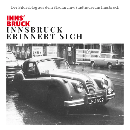
Der Bilderblog aus dem Stadtarchiv/Stadtmuseum Innsbruck
INNSBRUCK
O
ERINNERT SICH
M
M