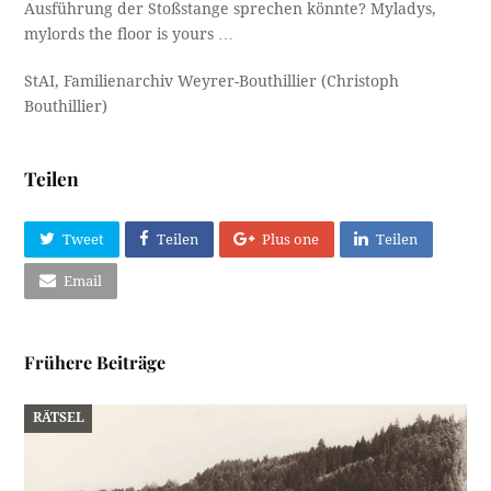
Ausführung der Stoßstange sprechen könnte? Myladys,
mylords the floor is yours …
StAI, Familienarchiv Weyrer-Bouthillier (Christoph
Bouthillier)
Teilen
Tweet
Teilen
Plus one
Teilen
Email
Frühere Beiträge
RÄTSEL