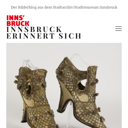
Der Bilderblog aus dem Stadtarchiv/Stadtmuseum Innsbruck
INNSBRUCK
O
ERINNERT SICH
M
M