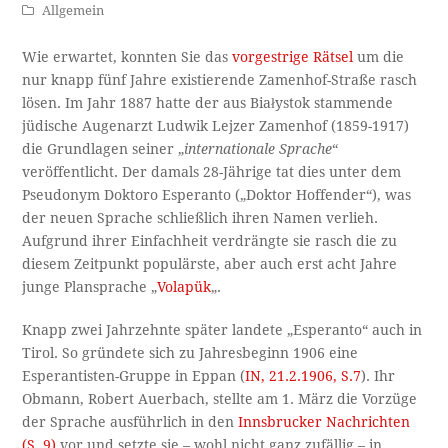
Allgemein
Wie erwartet, konnten Sie das
vorgestrige Rätsel
um die
nur knapp fünf Jahre existierende Zamenhof-Straße rasch
lösen. Im Jahr 1887 hatte der aus Białystok stammende
jüdische Augenarzt Ludwik Lejzer Zamenhof (1859-1917)
die Grundlagen seiner „
internationale Sprache
“
veröffentlicht. Der damals 28-Jährige tat dies unter dem
Pseudonym Doktoro Esperanto („Doktor Hoffender“), was
der neuen Sprache schließlich ihren Namen verlieh.
Aufgrund ihrer Einfachheit verdrängte sie rasch die zu
diesem Zeitpunkt populärste, aber auch erst acht Jahre
junge Plansprache „
Volapük
„.
Knapp zwei Jahrzehnte später landete „Esperanto“ auch in
Tirol. So gründete sich zu Jahresbeginn 1906 eine
Esperantisten-Gruppe in Eppan (
IN, 21.2.1906, S.7
). Ihr
Obmann, Robert Auerbach, stellte am 1. März die Vorzüge
der Sprache ausführlich in den
Innsbrucker Nachrichten
(S. 9)
vor und setzte sie – wohl nicht ganz zufällig – in