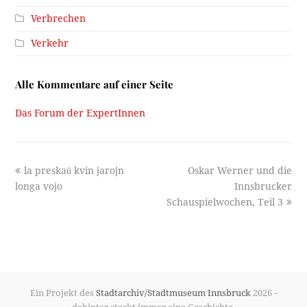
Verbrechen
Verkehr
Alle Kommentare auf einer Seite
Das Forum der ExpertInnen
previous
next
la preskaŭ kvin jarojn
Oskar Werner und die
post:
post:
longa vojo
Innsbrucker
Schauspielwochen, Teil 3
Ein Projekt des
Stadtarchiv/Stadtmuseum Innsbruck
2026 -