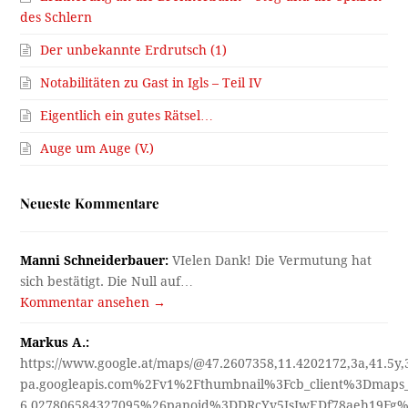
des Schlern
Der unbekannte Erdrutsch (1)
Notabilitäten zu Gast in Igls – Teil IV
Eigentlich ein gutes Rätsel…
Auge um Auge (V.)
Neueste Kommentare
Manni Schneiderbauer:
VIelen Dank! Die Vermutung hat
sich bestätigt. Die Null auf…
Kommentar ansehen →
Markus A.:
https://www.google.at/maps/@47.2607358,11.4202172,3a,41.5y
pa.googleapis.com%2Fv1%2Fthumbnail%3Fcb_client%3Dmap
6.027806584327095%26panoid%3DDRcYv5JsIwEDf78aeh19Fg%