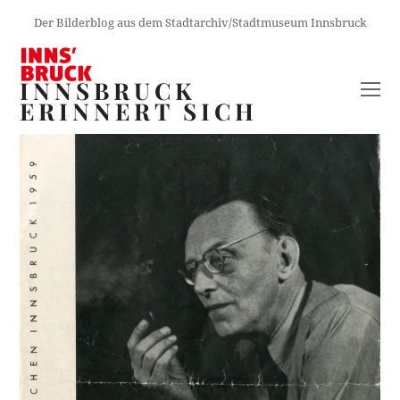
Der Bilderblog aus dem Stadtarchiv/Stadtmuseum Innsbruck
INNSBRUCK
O
ERINNERT SICH
M
M