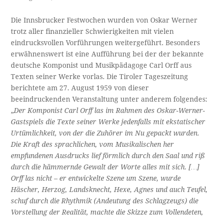
Die Innsbrucker Festwochen wurden von Oskar Werner
trotz aller finanzieller Schwierigkeiten mit vielen
eindrucksvollen Vorführungen weitergeführt. Besonders
erwähnenswert ist eine Aufführung bei der der bekannte
deutsche Komponist und Musikpädagoge Carl Orff aus
Texten seiner Werke vorlas. Die Tiroler Tageszeitung
berichtete am 27. August 1959 von dieser
beeindruckenden Veranstaltung unter anderem folgendes:
„
Der Komponist Carl Orff las im Rahmen des Oskar-Werner-
Gastspiels die Texte seiner Werke jedenfalls mit ekstatischer
Urtümlichkeit, von der die Zuhörer im Nu gepackt wurden.
Die Kraft des sprachlichen, vom Musikalischen her
empfundenen Ausdrucks lief förmlich durch den Saal und riß
durch die hämmernde Gewalt der Worte alles mit sich. […]
Orff las nicht – er entwickelte Szene um Szene, wurde
Häscher, Herzog, Landsknecht, Hexe, Agnes und auch Teufel,
schuf durch die Rhythmik (Andeutung des Schlagzeugs) die
Vorstellung der Realität, machte die Skizze zum Vollendeten,