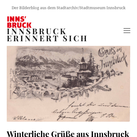
Der Bilderblog aus dem Stadtarchiv/Stadtmuseum Innsbruck
INNSBRUCK
O
ERINNERT SICH
M
M
Winterliche Grüße aus Innsbruck