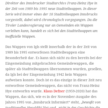
Direktor des Innsbrucker Stadtarchivs Franz-Heinz Hye in
der Zeit von 1989 bis 1995 neue Stadtteilwappen. In dieser
Serie wird immer eines der 18 Stadtteilwappen Innsbrucks
vorgestellt, dabei wird chronologisch vorgegangen. Da die
Tiroler Landesregierung nur an Gemeinden ein Wappen
verleihen kann, handelt es sich bei den Stadtteilwappen um
inoffizielle Wappen.
Das Wappen von Igls stellt innerhalb der in der Zeit von
1989 bis 1995 entworfenen Stadtteilwappen eine
Besonderheit dar. Es kann sich nicht zu den bereits bei der
Eingemeindung mitgebrachten Gemeindewappen, die
später als Stadtteilwappen übernommen wurden, gesellen,
da Igls bei der Eingemeindung 1942 kein Wappen
aufweisen konnte. Doch ist es das einzige in dieser Zeit neu
entworfene Gemeindewappen, das nicht von Franz-Heinz
Hye entworfen wurde.
Klaus Defner
(1959-2020) hat das
Wappen, das sich, wie es in der November-Ausgabe des
Jahres 1995 von „Innsbruck Informiert“ steht, „
bewußt von
traditioneller Heraldik
“ löst und „
nicht in der Geschichte die