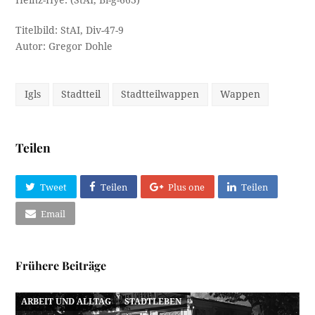
Titelbild: StAI, Div-47-9
Autor: Gregor Dohle
Igls
Stadtteil
Stadtteilwappen
Wappen
Teilen
Tweet
Teilen
Plus one
Teilen
Email
Frühere Beiträge
ARBEIT UND ALLTAG
STADTLEBEN