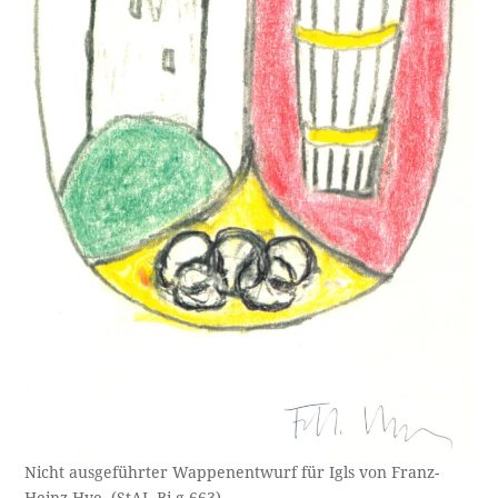
Nicht ausgeführter Wappenentwurf für Igls von Franz-
Heinz-Hye. (StAI, Bi-g-663)