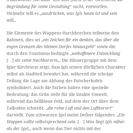
Begründung für seine Gestaltung
“ sucht, entworfen.
Vielmehr will es „
ausdrücken, was Igls heute ist und sein
will
„.
Die Elemente des Wappens durchbrechen teilweise den
Rahmen, dies sei „
ein Zeichen für ein denken, das über die
engen Grenzen des kleinen Dorfes hinausgeht
“ sowie die
durch den Tourismus bedingte „
weltoffenere Entwicklung
[…]
als seine Nachbarorte
„. Die Häusergruppe mit dem
Igler Kirchturm zeigt, dass Igls seinen dörflichen Charakter
selbst als Stadtteil bewahrt hat, während die schräge
Teilung die Lage am Abhang des Patscherkofels
symbolisiert. Auch die Farben haben eine spezielle
Bedeutung: das Grün steht für die intakte Umwelt,
während das hellblaue Feld, auf dem der Ort über dem
Talboden schwebt, „
die reine Luft und den Luftkurort
“
darstellt. Zum schwarzen Igel meint Defner folgendes: „
Ein
Wappen sollte selbstsprechend sein.
[…]
Was liegt Igls näher
als der Igel
„, auch wenn das Tier nichts mit der