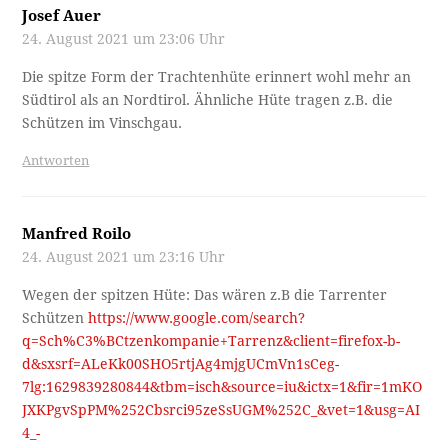
Josef Auer
24. August 2021 um 23:06 Uhr
Die spitze Form der Trachtenhüte erinnert wohl mehr an
Südtirol als an Nordtirol. Ähnliche Hüte tragen z.B. die
Schützen im Vinschgau.
Antworten
Manfred Roilo
24. August 2021 um 23:16 Uhr
Wegen der spitzen Hüte: Das wären z.B die Tarrenter
Schützen
https://www.google.com/search?
q=Sch%C3%BCtzenkompanie+Tarrenz&client=firefox-b-
d&sxsrf=ALeKk00SHO5rtjAg4mjgUCmVn1sCeg-
7lg:1629839280844&tbm=isch&source=iu&ictx=1&fir=1mKO
JXKPgvSpPM%252Cbsrci95zeSsUGM%252C_&vet=1&usg=AI
4_-