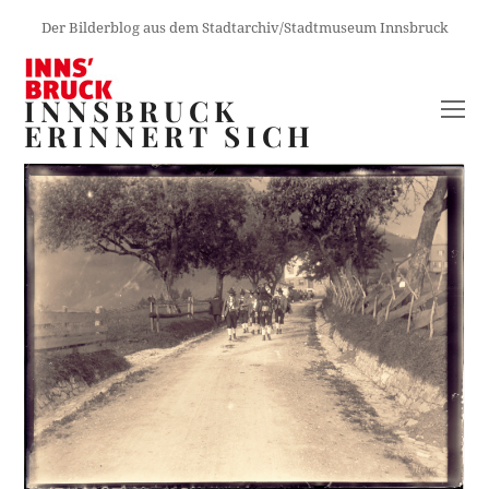
Der Bilderblog aus dem Stadtarchiv/Stadtmuseum Innsbruck
INNSBRUCK
O
ERINNERT SICH
M
M