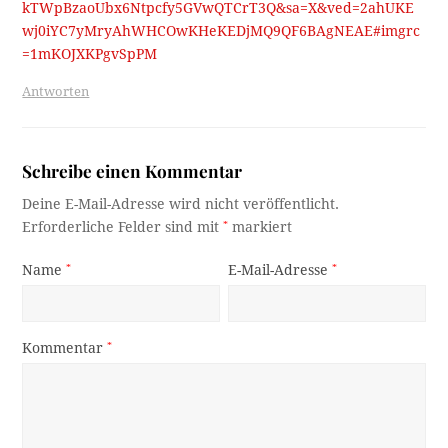
kTWpBzaoUbx6Ntpcfy5GVwQTCrT3Q&sa=X&ved=2ahUKE
wj0iYC7yMryAhWHCOwKHeKEDjMQ9QF6BAgNEAE#imgrc
=1mKOJXKPgvSpPM
Antworten
Schreibe einen Kommentar
Deine E-Mail-Adresse wird nicht veröffentlicht.
Erforderliche Felder sind mit
*
markiert
Name
*
E-Mail-Adresse
*
Kommentar
*