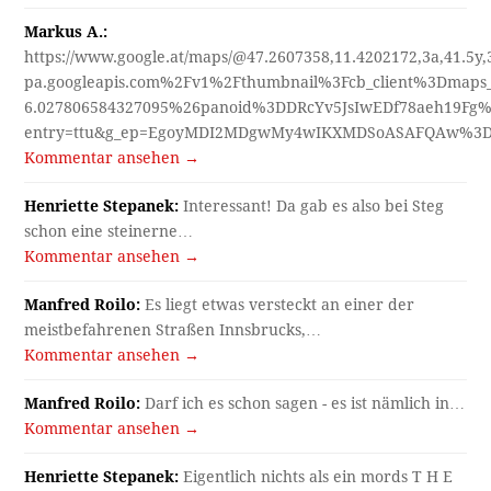
Markus A.:
https://www.google.at/maps/@47.2607358,11.4202172,3a,41.5y
pa.googleapis.com%2Fv1%2Fthumbnail%3Fcb_client%3Dmap
6.027806584327095%26panoid%3DDRcYv5JsIwEDf78aeh19Fg%
entry=ttu&g_ep=EgoyMDI2MDgwMy4wIKXMDSoASAFQAw%3
Kommentar ansehen →
Henriette Stepanek:
Interessant! Da gab es also bei Steg
schon eine steinerne…
Kommentar ansehen →
Manfred Roilo:
Es liegt etwas versteckt an einer der
meistbefahrenen Straßen Innsbrucks,…
Kommentar ansehen →
Manfred Roilo:
Darf ich es schon sagen - es ist nämlich in…
Kommentar ansehen →
Henriette Stepanek:
Eigentlich nichts als ein mords T H E