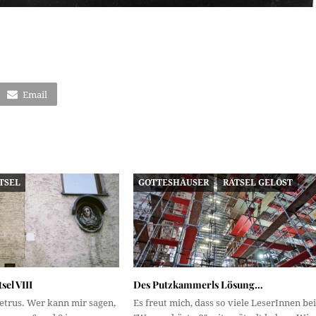
Email
TSEL
GOTTESHÄUSER
RÄTSEL GELÖST
el VIII
Des Putzkammerls Lösung…
Petrus. Wer kann mir sagen,
Es freut mich, dass so viele LeserInnen bei