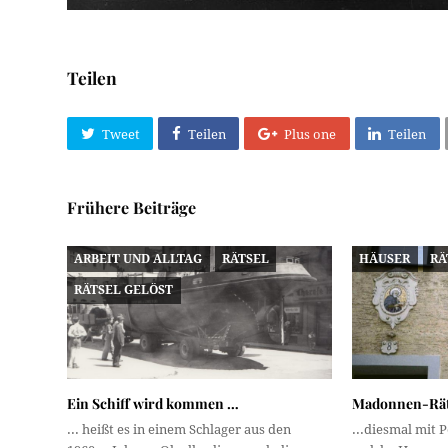
Teilen
Tweet
Teilen
Plus one
Teilen
Frühere Beiträge
ARBEIT UND ALLTAG
RÄTSEL
HÄUSER
RÄ
RÄTSEL GELÖST
Ein Schiff wird kommen …
Madonnen-Räts
... heißt es in einem Schlager aus den
...diesmal mit 