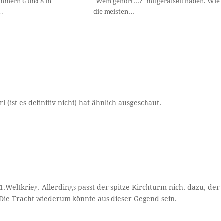
mmern 6 und 8 in
"Wem gehört...?" mitgerätselt haben. Wie
…
die meisten…
(ist es definitiv nicht) hat ähnlich ausgeschaut.
.Weltkrieg. Allerdings passt der spitze Kirchturm nicht dazu, der
Die Tracht wiederum könnte aus dieser Gegend sein.