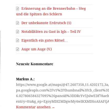
Erinnerung an die Brennerbahn – Steg
und die Spitzen des Schlern
Der unbekannte Erdrutsch (1)
Notabilitäten zu Gast in Igls – Teil IV
Eigentlich ein gutes Rätsel…
Auge um Auge (V.)
Neueste Kommentare
Markus A.:
https://www.google.at/maps/@47.2607358,11.4202172,3a
pa.googleapis.com%2Fv1%2Fthumbnail%3Fcb_client%
6.027806584327095%26panoid%3DDRcYv5JsIwEDf78aeh
entry=ttu&g_ep=EgoyMDI2MDgwMy4wIKXMDSoASAF
Kommentar ansehen →