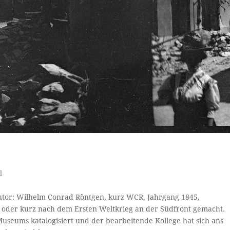
l
utor: Wilhelm Conrad Röntgen, kurz WCR, Jahrgang 1845,
d oder kurz nach dem Ersten Weltkrieg an der Südfront gemacht.
useums katalogisiert und der bearbeitende Kollege hat sich ans