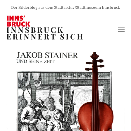
Der Bilderblog aus dem Stadtarchiv/Stadtmuseum Innsbruck
INNSBRUCK
O
ERINNERT SICH
M
M