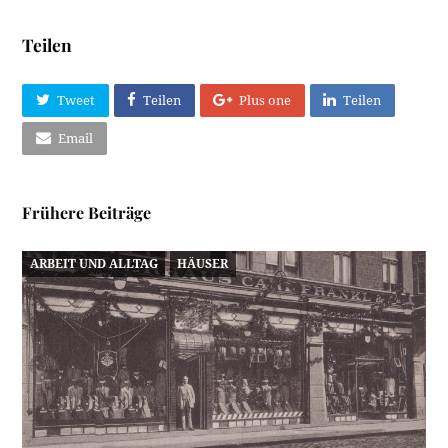
Teilen
Tweet
Teilen
Plus one
Teilen
Email
Frühere Beiträge
ARBEIT UND ALLTAG
HÄUSER