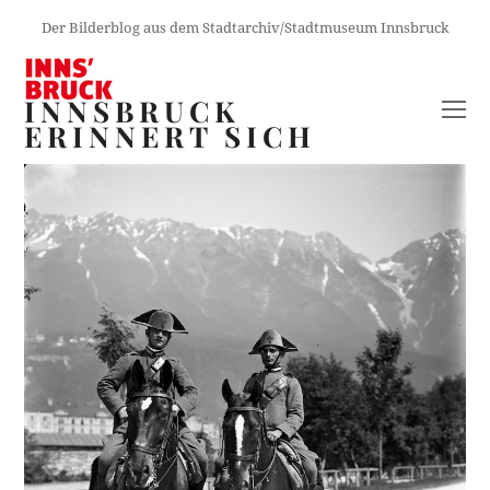
Der Bilderblog aus dem Stadtarchiv/Stadtmuseum Innsbruck
INNSBRUCK
O
ERINNERT SICH
M
M