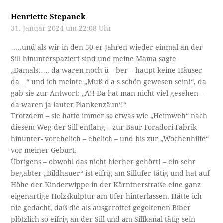
Henriette Stepanek
31. Januar 2024 um 22:08 Uhr
…..und als wir in den 50-er Jahren wieder einmal an der
Sill hinunterspaziert sind und meine Mama sagte
„Damals….. da waren noch ü – ber – haupt keine Häuser
da…“ und ich meinte „Muß d a s schön gewesen sein!“, da
gab sie zur Antwort: „A!! Da hat man nicht viel gesehen –
da waren ja lauter Plankenzäun‘!“
Trotzdem – sie hatte immer so etwas wie „Heimweh“ nach
diesem Weg der Sill entlang – zur Baur-Foradori-Fabrik
hinunter- vorehelich – ehelich – und bis zur „Wochenhilfe“
vor meiner Geburt.
Übrigens – obwohl das nicht hierher gehört! – ein sehr
begabter „Bildhauer“ ist eifrig am Sillufer tätig und hat auf
Höhe der Kinderwippe in der Kärntnerstraße eine ganz
eigenartige Holzskulptur am Ufer hinterlassen. Hätte ich
nie gedacht, daß die als ausgerottet gegoltenen Biber
plötzlich so eifrig an der Sill und am Sillkanal tätig sein