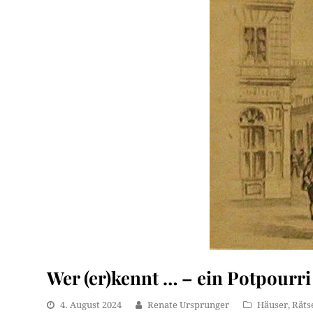
Wer (er)kennt … – ein Potpourri 
4. August 2024
Renate Ursprunger
Häuser
,
Räts