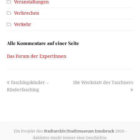
Veranstaltungen
Verbrechen
Verkehr
Alle Kommentare auf einer Seite
Das Forum der ExpertInnen
previous
next
Faschingskinder –
Die Werkstatt des Taschners
post:
post:
Kinderfasching
Ein Projekt des
Stadtarchiv/Stadtmuseum Innsbruck
2026 -
dahinter steckt immer eine Geschichte.