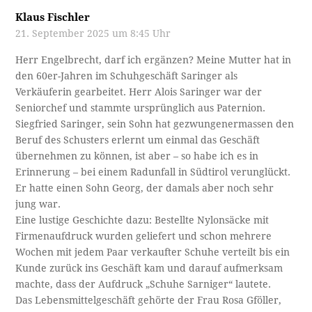
Klaus Fischler
21. September 2025 um 8:45 Uhr
Herr Engelbrecht, darf ich ergänzen? Meine Mutter hat in
den 60er-Jahren im Schuhgeschäft Saringer als
Verkäuferin gearbeitet. Herr Alois Saringer war der
Seniorchef und stammte ursprünglich aus Paternion.
Siegfried Saringer, sein Sohn hat gezwungenermassen den
Beruf des Schusters erlernt um einmal das Geschäft
übernehmen zu können, ist aber – so habe ich es in
Erinnerung – bei einem Radunfall in Südtirol verunglückt.
Er hatte einen Sohn Georg, der damals aber noch sehr
jung war.
Eine lustige Geschichte dazu: Bestellte Nylonsäcke mit
Firmenaufdruck wurden geliefert und schon mehrere
Wochen mit jedem Paar verkaufter Schuhe verteilt bis ein
Kunde zurück ins Geschäft kam und darauf aufmerksam
machte, dass der Aufdruck „Schuhe Sarniger“ lautete.
Das Lebensmittelgeschäft gehörte der Frau Rosa Gföller,