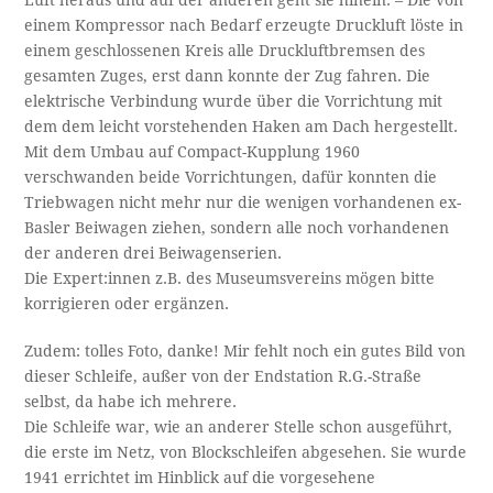
Luft heraus und auf der anderen geht sie hinein. – Die von
einem Kompressor nach Bedarf erzeugte Druckluft löste in
einem geschlossenen Kreis alle Druckluftbremsen des
gesamten Zuges, erst dann konnte der Zug fahren. Die
elektrische Verbindung wurde über die Vorrichtung mit
dem dem leicht vorstehenden Haken am Dach hergestellt.
Mit dem Umbau auf Compact-Kupplung 1960
verschwanden beide Vorrichtungen, dafür konnten die
Triebwagen nicht mehr nur die wenigen vorhandenen ex-
Basler Beiwagen ziehen, sondern alle noch vorhandenen
der anderen drei Beiwagenserien.
Die Expert:innen z.B. des Museumsvereins mögen bitte
korrigieren oder ergänzen.
Zudem: tolles Foto, danke! Mir fehlt noch ein gutes Bild von
dieser Schleife, außer von der Endstation R.G.-Straße
selbst, da habe ich mehrere.
Die Schleife war, wie an anderer Stelle schon ausgeführt,
die erste im Netz, von Blockschleifen abgesehen. Sie wurde
1941 errichtet im Hinblick auf die vorgesehene