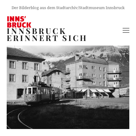
Der Bilderblog aus dem Stadtarchiv/Stadtmuseum Innsbruck
INNSBRUCK
O
ERINNERT SICH
M
M