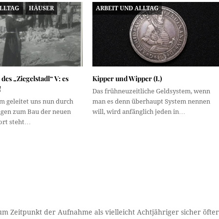
ALLTAG
HÄUSER
ARBEIT UND ALLTAG
des „Ziegelstadl“ V: es
Kipper und Wipper (I.)
!
Das frühneuzeitliche Geldsystem, wenn
m geleitet uns nun durch
man es denn überhaupt System nennen
ngen zum Bau der neuen
will, wird anfänglich jeden in…
Dort steht…
m Zeitpunkt der Aufnahme als vielleicht Achtjähriger sicher öfte